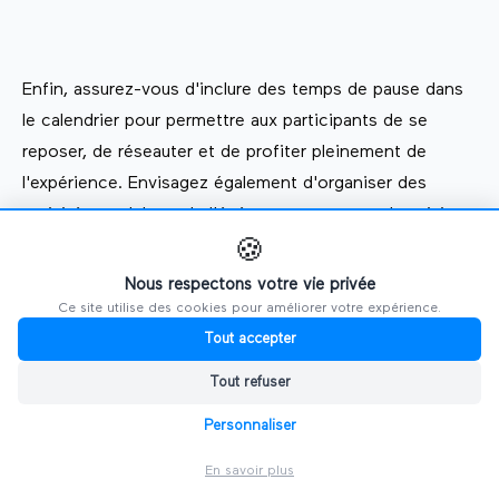
Enfin, assurez-vous d'inclure des temps de pause dans
le calendrier pour permettre aux participants de se
reposer, de réseauter et de profiter pleinement de
l'expérience. Envisagez également d'organiser des
activités en dehors de l'événement, comme des visites
🍪
de la ville ou des événements sociaux pour offrir une
expérience complète à vos visiteurs.
Nous respectons votre vie privée
Ce site utilise des cookies pour améliorer votre expérience.
Tout accepter
Chez Ultiplace, nous comprenons l'importance de la
Tout refuser
planification minutieuse du calendrier pour un
Personnaliser
événement réussi. Notre solution dans ses
fonctionnalité standard, vous popose un module
En savoir plus