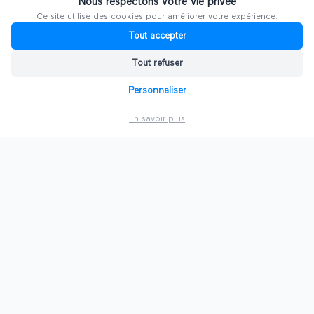
Nous respectons votre vie privée
Ce site utilise des cookies pour améliorer votre expérience.
Tout accepter
Tout refuser
Personnaliser
En savoir plus
Ultiplace rassemble les acteurs des salons professionnels. Que
vous soyez organisateur de salon, gestionnaire de salle,
exposant ou visiteur, rejoignez une communauté dynamique et