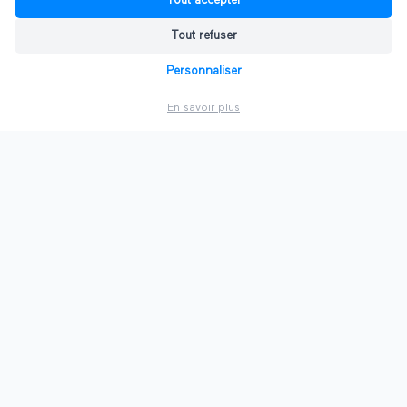
Tout accepter
Tout refuser
Personnaliser
En savoir plus
mardi 11 mars 2025
Offre de services pour réussir votre
salon virtuel.
Lire l'article