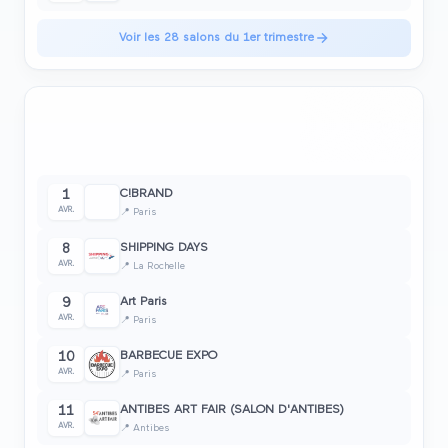
Voir les
28
salons du
1er trimestre
14
2ème trimestre
2026
☀️
Avril • Mai • Juin
salon
s
C!BRAND
1
AVR.
📍
Paris
SHIPPING DAYS
8
AVR.
📍
La Rochelle
Art Paris
9
AVR.
📍
Paris
BARBECUE EXPO
10
AVR.
📍
Paris
ANTIBES ART FAIR (SALON D'ANTIBES)
11
AVR.
📍
Antibes