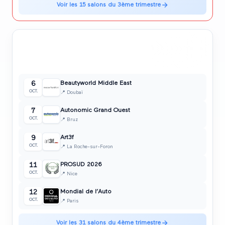
Voir les
15
salons du
3ème trimestre
31
4ème trimestre
2026
❄️
Octobre • Novembre • Décembre
salon
s
Beautyworld Middle East
6
OCT.
📍
Doubaï
Autonomic Grand Ouest
7
OCT.
📍
Bruz
Art3f
9
OCT.
📍
La Roche-sur-Foron
PROSUD 2026
11
OCT.
📍
Nice
Mondial de l’Auto
12
OCT.
📍
Paris
Voir les
31
salons du
4ème trimestre