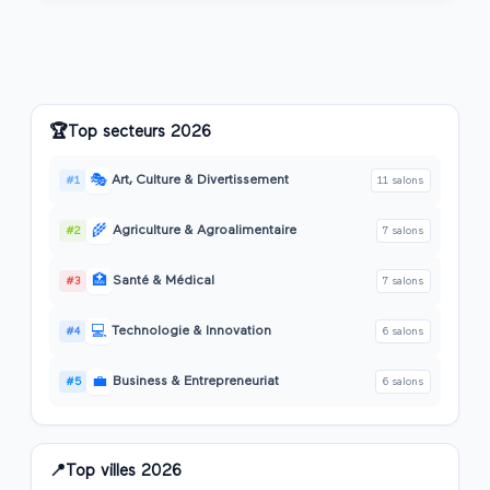
🏆
Top secteurs
2026
🎭
Art, Culture & Divertissement
#
1
11
salon
s
🌾
Agriculture & Agroalimentaire
#
2
7
salon
s
🏥
Santé & Médical
#
3
7
salon
s
💻
Technologie & Innovation
#
4
6
salon
s
💼
Business & Entrepreneuriat
#
5
6
salon
s
📍
Top villes
2026