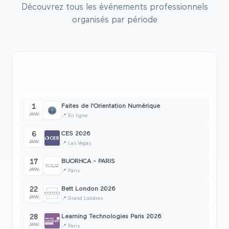
Découvrez tous les événements professionnels
organisés par période
28
1er trimestre
2026
🌸
Janvier • Février • Mars
salon
s
Faites de l'Orientation Numérique
1
JANV.
📍
En ligne
CES 2026
6
JANV.
📍
Las Vegas
BIJORHCA - PARIS
17
JANV.
📍
Paris
Bett London 2026
22
JANV.
📍
Grand Londres
Learning Technologies Paris 2026
28
JANV.
📍
Paris