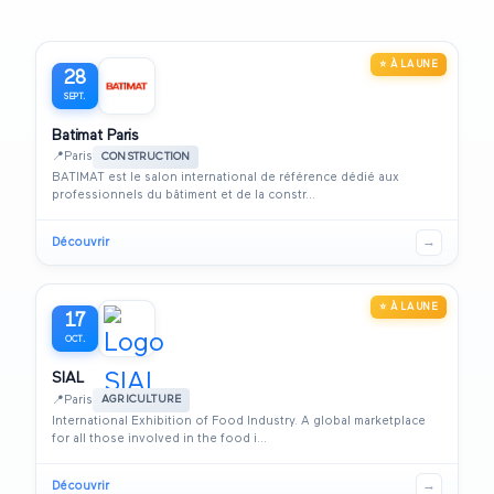
⭐ À LA UNE
28
SEPT.
Batimat Paris
📍
Paris
CONSTRUCTION
BATIMAT est le salon international de référence dédié aux
professionnels du bâtiment et de la constr...
Découvrir
→
⭐ À LA UNE
17
OCT.
SIAL
📍
Paris
AGRICULTURE
International Exhibition of Food Industry. A global marketplace
for all those involved in the food i...
Découvrir
→