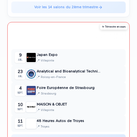
Voir les
14
salons du
2ème trimestre
✨ Trimestre en cours
15
3ème trimestre
2026
🍂
Juillet • Août • Septembre
salon
s
Japan Expo
9
JUIL.
📍
Villepinte
Analytical and Bioanalytical Techni...
23
JUIL.
📍
Roissy-en-France
Foire Européenne de Strasbourg
4
SEPT.
📍
Strasbourg
MAISON & OBJET
10
SEPT.
📍
Villepinte
48 Heures Autos de Troyes
11
SEPT.
📍
Troyes