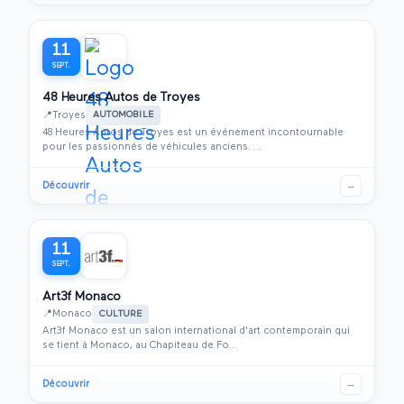
11
SEPT.
48 Heures Autos de Troyes
📍
Troyes
AUTOMOBILE
48 Heures Autos de Troyes est un événement incontournable
pour les passionnés de véhicules anciens. ...
Découvrir
→
11
SEPT.
Art3f Monaco
📍
Monaco
CULTURE
Art3f Monaco est un salon international d'art contemporain qui
se tient à Monaco, au Chapiteau de Fo...
Découvrir
→