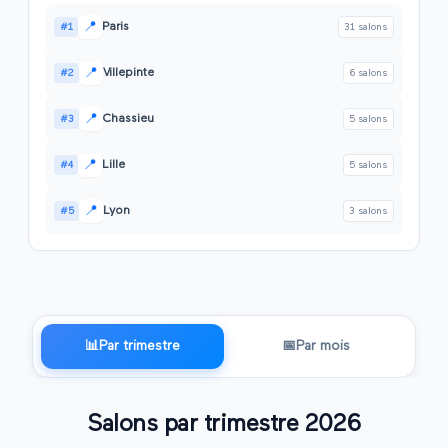
📍
Paris
#
1
31
salon
s
📍
Villepinte
#
2
6
salon
s
📍
Chassieu
#
3
5
salon
s
📍
Lille
#
4
5
salon
s
📍
Lyon
#
5
3
salon
s
📊
Par trimestre
📅
Par mois
Salons par trimestre
2026