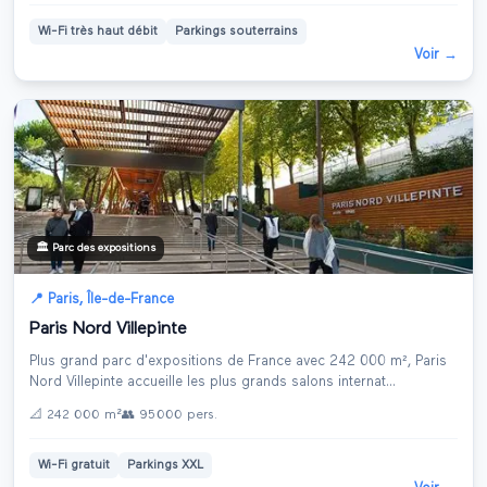
Wi-Fi très haut débit
Parkings souterrains
Voir →
🏛️
Parc des expositions
📍
Paris
,
Île-de-France
Paris Nord Villepinte
Plus grand parc d'expositions de France avec 242 000 m², Paris
Nord Villepinte accueille les plus grands salons internat
...
📐
242 000 m²
👥
95 000
pers.
Wi-Fi gratuit
Parkings XXL