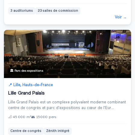
3 auditoriums
20 salles de commission
Voir →
🏛️
Parc des expositions
📍
Lille
,
Hauts-de-France
Lille Grand Palais
Lille Grand Palais est un complexe polyvalent moderne combinant
centre de congrès et parc d'expositions au cœur de l'Eur
...
📐
45 000 m²
👥
15 000
pers.
Centre de congrès
Zénith intégré