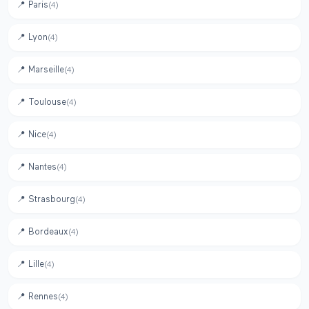
📍
Paris
(
4
)
📍
Lyon
(
4
)
📍
Marseille
(
4
)
📍
Toulouse
(
4
)
📍
Nice
(
4
)
📍
Nantes
(
4
)
📍
Strasbourg
(
4
)
📍
Bordeaux
(
4
)
📍
Lille
(
4
)
📍
Rennes
(
4
)