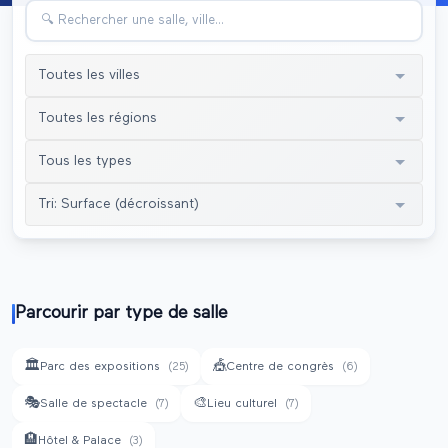
Parcourir par type de salle
🏛️
🎪
Parc des expositions
(
25
)
Centre de congrès
(
6
)
🎭
🎨
Salle de spectacle
(
7
)
Lieu culturel
(
7
)
🏨
Hôtel & Palace
(
3
)