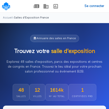
Se connecter
Accueil
›
Salles d'Exposition France
🏛️
Annuaire des salles en France
Trouvez votre
salle d'exposition
Explorez
48
salles d'exposition, parcs des expositions et centres
de congrès en France. Trouvez le lieu idéal pour votre prochain
salon professionnel ou événement B2B.
48
12
1614
k
1
SALLES
VILLES
M² AU TOTAL
CERTIFIÉES PRO