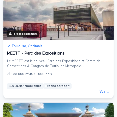
🏛️
Parc des expositions
📍
Toulouse
,
Occitanie
MEETT - Parc des Expositions
Le MEETT est le nouveau Parc des Expositions et Centre de
Conventions & Congrès de Toulouse Métropole.
...
📐
100 000 m²
👥
40 000
pers.
100 000 m² modulables
Proche aéroport
Voir →