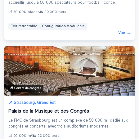
accueillir jusqu'à 50 000 spectateurs pour football, conce
...
📐
50 000 places
👥
20 000
pers.
Toit rétractable
Configuration modulable
Voir →
🎪
Centre de congrès
📍
Strasbourg
,
Grand Est
Palais de la Musique et des Congrès
Le PMC de Strasbourg est un complexe de 50 000 m² dédié aux
congrès et concerts, avec trois auditoriums modernes.
...
📐
50 000 m²
👥
20 000
pers.