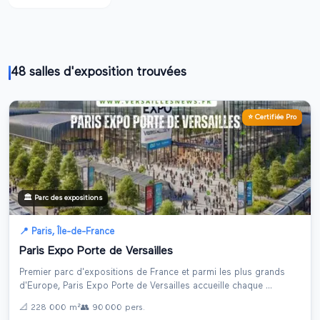
48
salle
s
d'exposition trouvée
s
⭐ Certifiée Pro
🏛️
Parc des expositions
📍
Paris
,
Île-de-France
Paris Expo Porte de Versailles
Premier parc d'expositions de France et parmi les plus grands
d'Europe, Paris Expo Porte de Versailles accueille chaque
...
📐
228 000 m²
👥
90 000
pers.