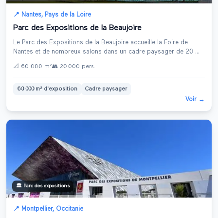
📍
Nantes
,
Pays de la Loire
Parc des Expositions de la Beaujoire
Le Parc des Expositions de la Beaujoire accueille la Foire de
Nantes et de nombreux salons dans un cadre paysager de 20
...
📐
60 000 m²
👥
20 000
pers.
60 000 m² d'exposition
Cadre paysager
Voir →
🏛️
Parc des expositions
📍
Montpellier
,
Occitanie