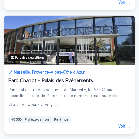
Voir →
🏛️
Parc des expositions
📍
Marseille
,
Provence-Alpes-Côte d'Azur
Parc Chanot - Palais des Événements
Principal centre d'expositions de Marseille, le Parc Chanot
accueille la Foire de Marseille et de nombreux salons profes
...
📐
40 000 m²
👥
15 000
pers.
40 000 m² d'exposition
Parkings
Voir →