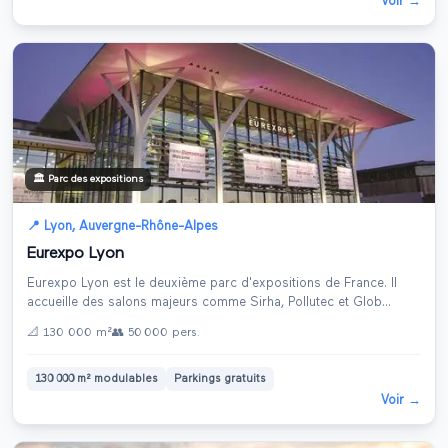
Voir →
🏛️
Parc des expositions
📍
Lyon
,
Auvergne-Rhône-Alpes
Eurexpo Lyon
Eurexpo Lyon est le deuxième parc d'expositions de France. Il
accueille des salons majeurs comme Sirha, Pollutec et Glob
...
📐
130 000 m²
👥
50 000
pers.
130 000 m² modulables
Parkings gratuits
Voir →