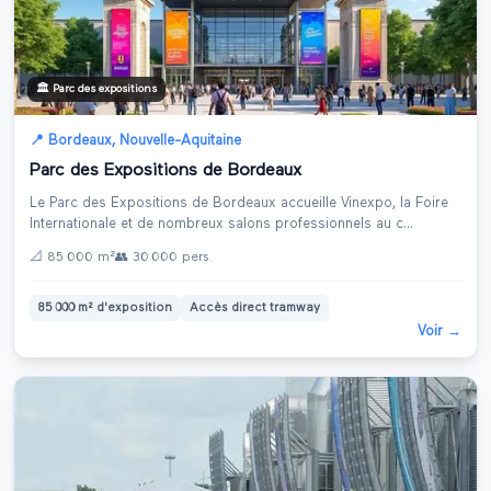
🏛️
Parc des expositions
📍
Bordeaux
,
Nouvelle-Aquitaine
Parc des Expositions de Bordeaux
Le Parc des Expositions de Bordeaux accueille Vinexpo, la Foire
Internationale et de nombreux salons professionnels au c
...
📐
85 000 m²
👥
30 000
pers.
85 000 m² d'exposition
Accès direct tramway
Voir →