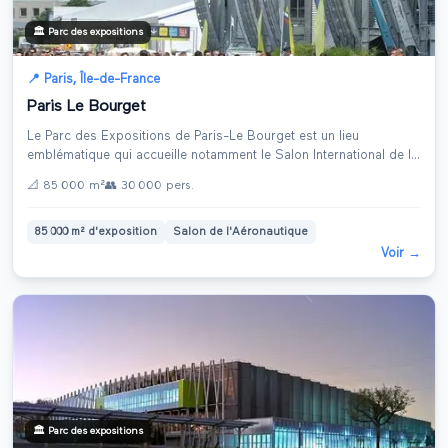
🏛️
Parc des expositions
📍
Paris
,
Île-de-France
Paris Le Bourget
Le Parc des Expositions de Paris-Le Bourget est un lieu
emblématique qui accueille notamment le Salon International de l
...
📐
85 000 m²
👥
30 000
pers.
85 000 m² d'exposition
Salon de l'Aéronautique
Voir →
🏛️
Parc des expositions