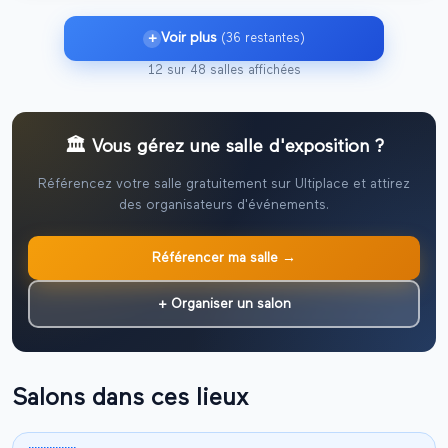
+
Voir plus
(
36
restante
s
)
12
sur
48
salles affichées
🏛️ Vous gérez une salle d'exposition ?
Référencez votre salle gratuitement sur Ultiplace et attirez
des organisateurs d'événements.
Référencer ma salle →
+ Organiser un salon
Salons dans ces lieux