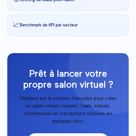
🎯
Scoring de leads post-salon
📈
Benchmark de KPI par secteur
Prêt à lancer votre
propre salon virtuel ?
Ultiplace est la solution française pour créer
un salon virtuel complet : halls, stands,
conférences et inscriptions visiteurs en
quelques clics.