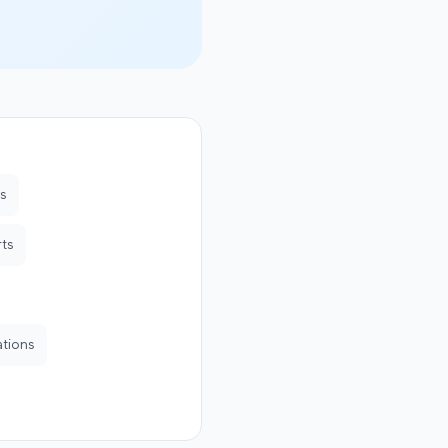
s
rts
ations