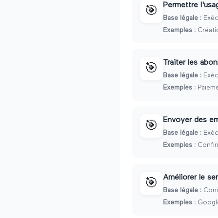
Permettre l'usa
🎯
Base légale :
Exéc
Exemples :
Créati
Traiter les abo
🎯
Base légale :
Exéc
Exemples :
Paieme
Envoyer des ema
🎯
Base légale :
Exéc
Exemples :
Confir
Améliorer le se
🎯
Base légale :
Cons
Exemples :
Google