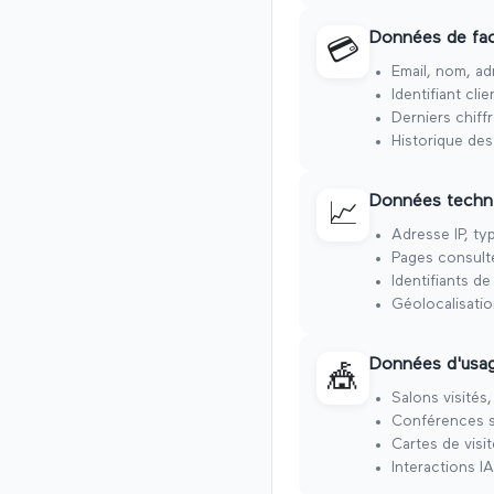
Données de fac
💳
Email, nom, ad
Identifiant clie
Derniers chiff
Historique des
Données techni
📈
Adresse IP, ty
Pages consult
Identifiants de
Géolocalisatio
Données d'usag
🎪
Salons visités
Conférences s
Cartes de visi
Interactions IA