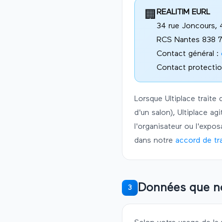
REALITIM
EURL
🏢
34 rue Joncours,
RCS Nantes 838 
Contact général :
Contact protecti
Lorsque
Ultiplace
traite 
d'un salon),
Ultiplace
agi
l'organisateur ou l'expo
dans notre
accord de tr
Données que no
3