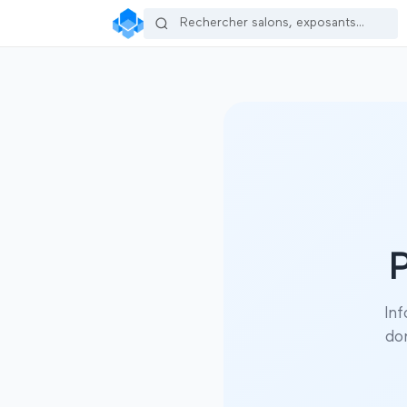
P
Inf
do