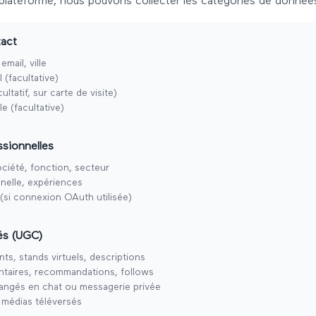
 plateforme, nous pouvons collecter les catégories de données
tact
mail, ville
 (facultative)
ltatif, sur carte de visite)
e (facultative)
sionnelles
ociété, fonction, secteur
nelle, expériences
n (si connexion OAuth utilisée)
és (UGC)
ts, stands virtuels, descriptions
taires, recommandations, follows
ngés en chat ou messagerie privée
médias téléversés