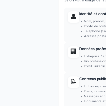
Selon votre usage de la
Identité et con
👤
Nom, prénom, e
Photo de profil
Téléphone (facu
Adresse postal
Données profes
🏢
Entreprise / s
Bio profession
Profil LinkedI
Contenus publi
📝
Fiches exposan
Posts, commen
Messages écha
Documents et 