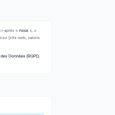
ci-après «
nous
», «
ices (site web, salons
n des Données (RGPD,