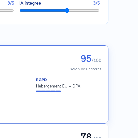
3
/5
IA integree
3
/5
95
/100
selon vos criteres
RGPD
Hebergement EU + DPA
78