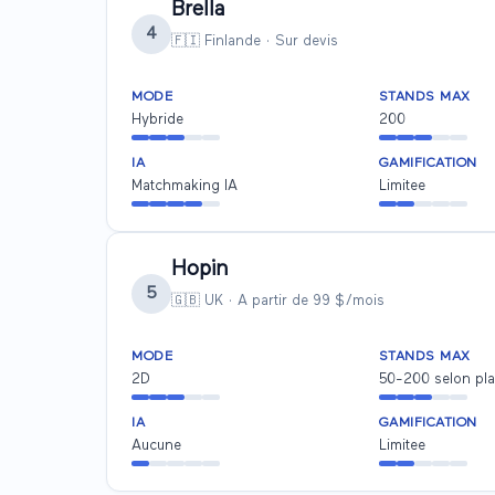
Brella
4
🇫🇮 Finlande
·
Sur devis
MODE
STANDS MAX
Hybride
200
IA
GAMIFICATION
Matchmaking IA
Limitee
Hopin
5
🇬🇧 UK
·
A partir de 99 $/mois
MODE
STANDS MAX
2D
50-200 selon pl
IA
GAMIFICATION
Aucune
Limitee