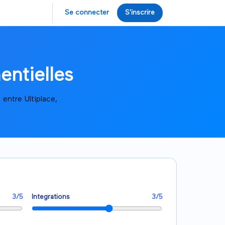
Se connecter
S'inscrire
ntielles
entre Ultiplace,
3
/5
Integrations
3
/5