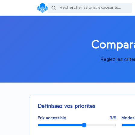
Compara
Reglez les crit
Definissez vos priorites
Prix accessible
3
/5
Modes