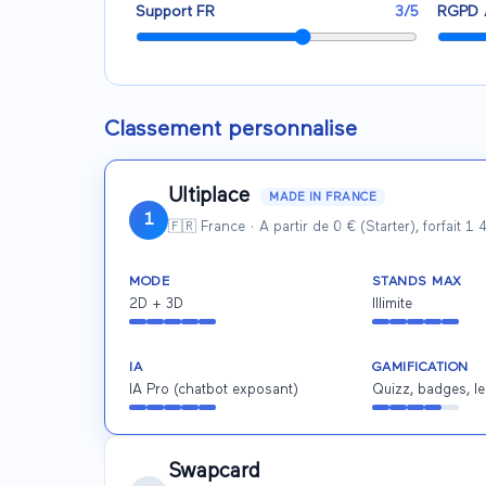
Support FR
3
/5
RGPD 
Classement personnalise
Ultiplace
MADE IN FRANCE
1
🇫🇷 France
·
A partir de 0 € (Starter), forfait 
MODE
STANDS MAX
2D + 3D
Illimite
IA
GAMIFICATION
IA Pro (chatbot exposant)
Quizz, badges, l
Swapcard