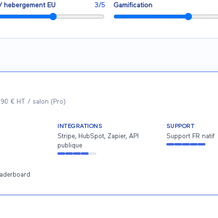
/ hebergement EU
3
/5
Gamification
1 490 € HT / salon (Pro)
INTEGRATIONS
SUPPORT
Stripe, HubSpot, Zapier, API
Support FR natif
publique
eaderboard