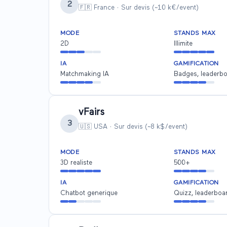
2
🇫🇷 France
·
Sur devis (~10 k€/event)
MODE
STANDS MAX
2D
Illimite
IA
GAMIFICATION
Matchmaking IA
Badges, leaderb
vFairs
3
🇺🇸 USA
·
Sur devis (~8 k$/event)
MODE
STANDS MAX
3D realiste
500+
IA
GAMIFICATION
Chatbot generique
Quizz, leaderboa