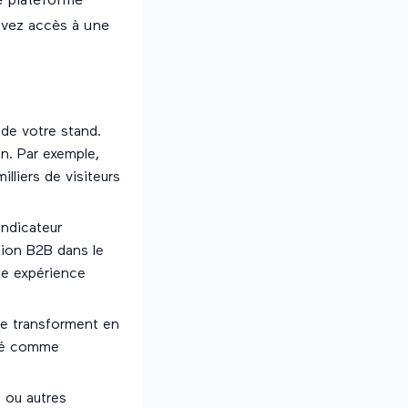
ne plateforme
 avez accès à une
é de votre stand.
on. Par exemple,
liers de visiteurs
indicateur
tion B2B dans le
e expérience
se transforment en
éré comme
 ou autres