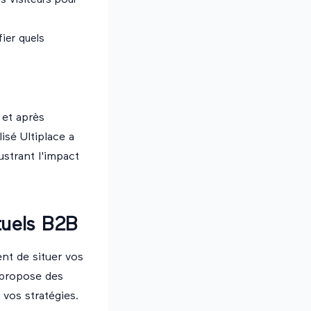
ds visiteurs
pour
fier quels
 et après
isé Ultiplace a
strant l'impact
tuels B2B
nt de situer vos
 propose des
vos stratégies.