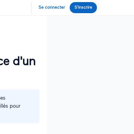
Se connecter
S'inscrire
e d'un
les
illés pour