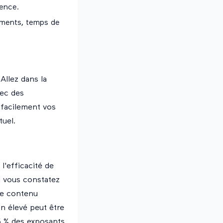
ience.
gements, temps de
 Allez dans la
vec des
r facilement vos
tuel.
l'efficacité de
si vous constatez
le contenu
n élevé peut être
45 % des exposants