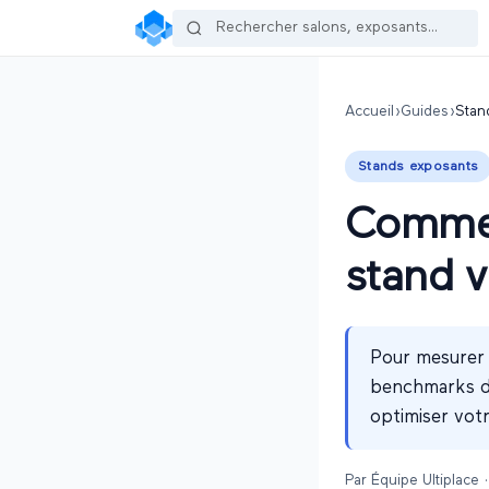
Accueil
›
Guides
›
Stan
Stands exposants
Commen
stand v
Pour mesurer l
benchmarks dis
optimiser vot
Par
Équipe Ultiplace
·