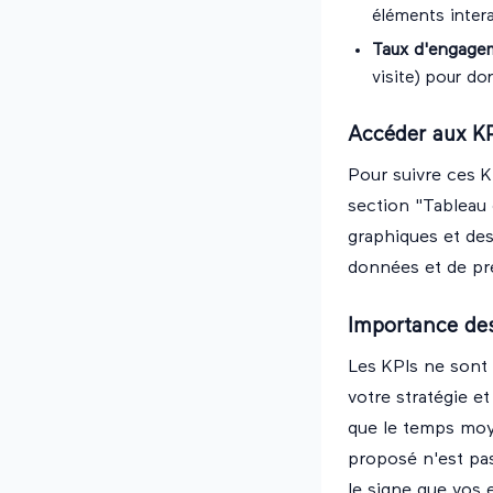
éléments intera
Taux d'engage
visite) pour d
Accéder aux KP
Pour suivre ces 
section "Tableau
graphiques et des
données et de pre
Importance des
Les KPIs ne sont 
votre stratégie e
que le temps moye
proposé n'est pas
le signe que vos 