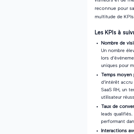
visiteurs et de m
reconnue pour sa 
multitude de KPIs
Les KPIs à suiv
Nombre de visi
Un nombre élevé
lors d'événeme
uniques pour max
Temps moyen p
d'intérêt accru
SaaS RH, un te
utilisateur réuss
Taux de conver
leads qualifié
performant dan
Interactions a