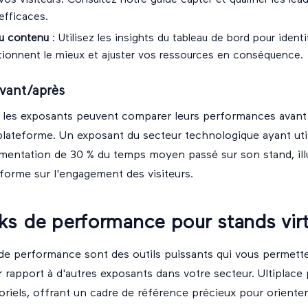
 vos visiteurs. Consultez notre guide
capter et qualifier les lea
efficaces.
du contenu
: Utilisez les insights du tableau de bord pour identi
ionnent le mieux et ajuster vos ressources en conséquence.
vant/après
, les exposants peuvent comparer leurs performances avant
a plateforme. Un exposant du secteur technologique ayant util
mentation de 30 % du temps moyen passé sur son stand, illu
teforme sur l'engagement des visiteurs.
s de performance pour stands vir
e performance sont des outils puissants qui vous permette
rapport à d'autres exposants dans votre secteur. Ultiplace
iels, offrant un cadre de référence précieux pour orienter 