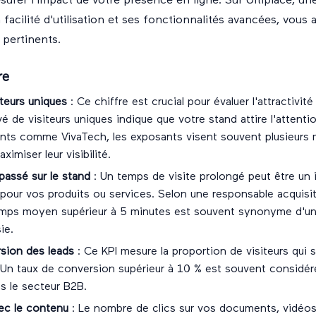
esurer l'impact de votre présence en ligne. Sur Ultiplace, u
facilité d'utilisation et ses fonctionnalités avancées, vous
 pertinents.
re
teurs uniques
: Ce chiffre est crucial pour évaluer l'attractivit
 de visiteurs uniques indique que votre stand attire l'attenti
nts comme VivaTech, les exposants visent souvent plusieurs mil
imiser leur visibilité.
assé sur le stand
: Un temps de visite prolongé peut être un 
 pour vos produits ou services. Selon une responsable acquisi
mps moyen supérieur à 5 minutes est souvent synonyme d'un
ie.
sion des leads
: Ce KPI mesure la proportion de visiteurs qui 
s. Un taux de conversion supérieur à 10 % est souvent consid
s le secteur B2B.
vec le contenu
: Le nombre de clics sur vos documents, vidéos