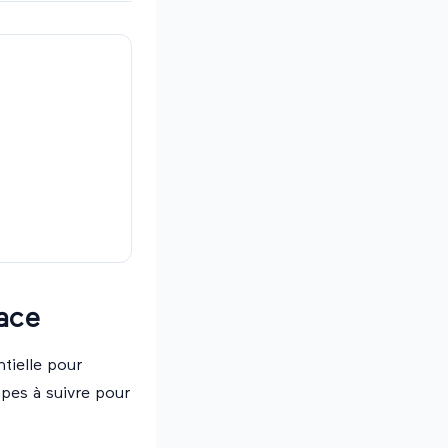
lace
ntielle pour
apes à suivre pour