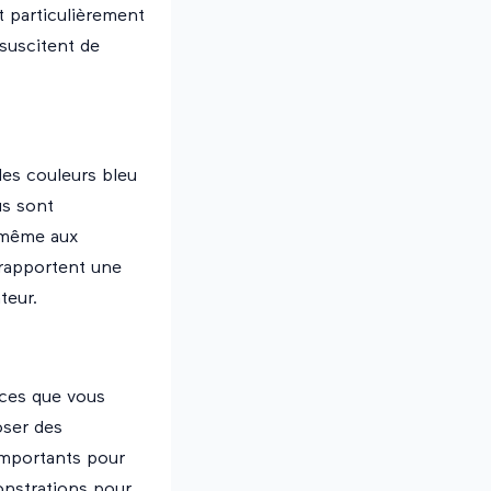
t particulièrement
suscitent de
 des couleurs bleu
us sont
t même aux
 rapportent une
teur.
nces que vous
oser des
importants pour
onstrations pour