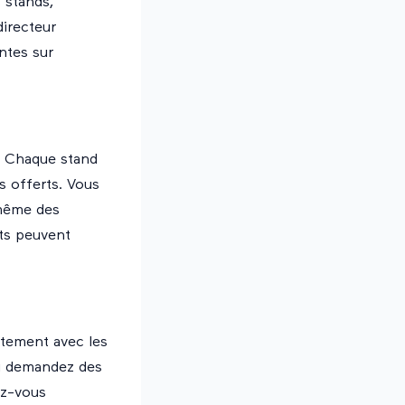
 stands,
directeur
ntes sur
s. Chaque stand
s offerts. Vous
 même des
nts peuvent
ectement avec les
ou demandez des
ez-vous