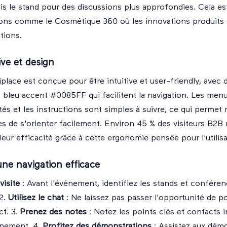
s le stand pour des discussions plus approfondies. Cela es
alons comme le Cosmétique 360 où les innovations produits 
tions.
ive et design
tiplace est conçue pour être intuitive et user-friendly, avec
 bleu accent #0085FF qui facilitent la navigation. Les men
tés et les instructions sont simples à suivre, ce qui perme
ces de s'orienter facilement. Environ 45 % des visiteurs B2B
eur efficacité grâce à cette ergonomie pensée pour l'utilisa
une navigation efficace
visite
: Avant l'événement, identifiez les stands et confére
 2.
Utilisez le chat
: Ne laissez pas passer l'opportunité de p
ct. 3.
Prenez des notes
: Notez les points clés et contacts 
énement. 4.
Profitez des démonstrations
: Assistez aux dém