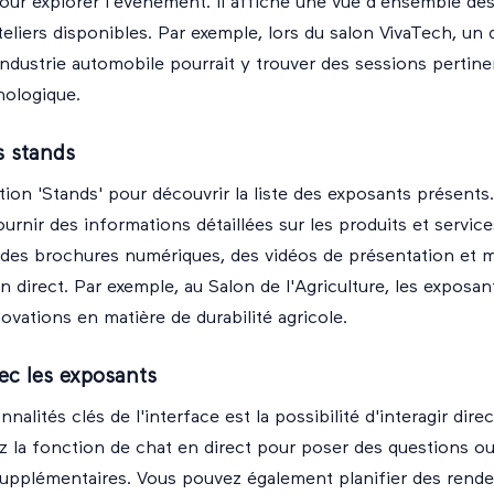
our explorer l'événement. Il affiche une vue d'ensemble des
eliers disponibles. Par exemple, lors du salon VivaTech, un 
industrie automobile pourrait y trouver des sessions pertine
nologique.
s stands
ction 'Stands' pour découvrir la liste des exposants présent
urnir des informations détaillées sur les produits et service
 des brochures numériques, des vidéos de présentation et
 direct. Par exemple, au Salon de l'Agriculture, les exposa
ovations en matière de durabilité agricole.
vec les exposants
nalités clés de l'interface est la possibilité d'interagir dir
ez la fonction de chat en direct pour poser des questions 
upplémentaires. Vous pouvez également planifier des rend