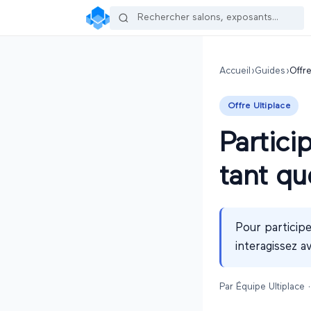
Accueil
›
Guides
›
Offre
Offre Ultiplace
Partici
tant qu
Pour participe
interagissez av
Par
Équipe Ultiplace
·