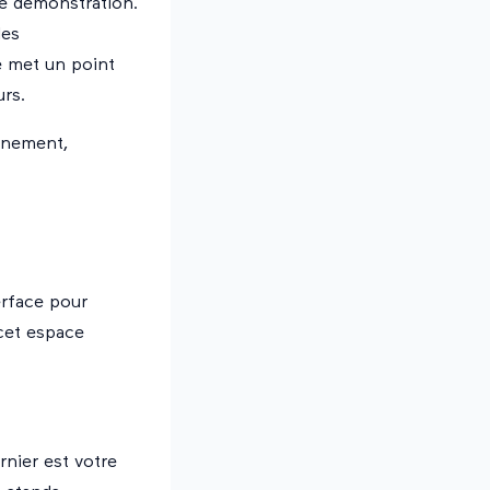
de démonstration
.
les
e met un point
urs.
vénement,
terface pour
cet espace
nier est votre