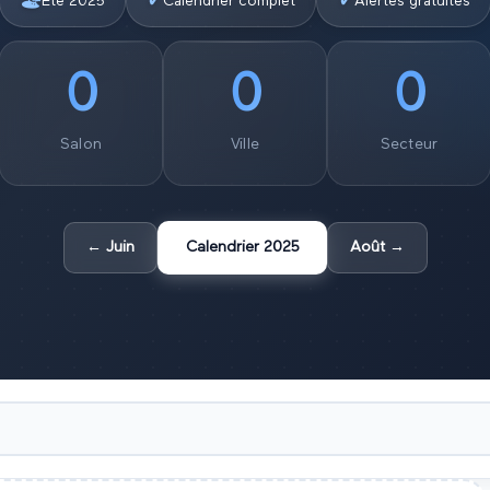
🏖️
✓
✓
Été
2025
Calendrier complet
Alertes gratuites
0
0
0
Salon
Ville
Secteur
←
Juin
Calendrier
2025
Août
→