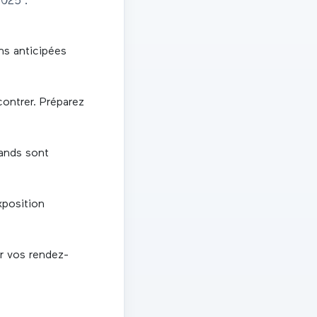
2025
:
ons anticipées
contrer. Préparez
tands sont
xposition
r vos rendez-