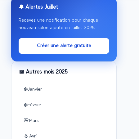
🔔 Alertes
Juillet
Recevez une notification pour chaque
nouveau salon ajouté en
juillet
2025
.
Créer une alerte gratuite
📅 Autres mois
2025
❄️
Janvier
❄️
Février
🌸
Mars
🌷
Avril