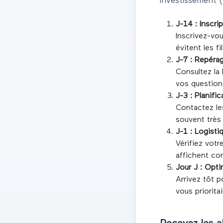
investissement 
J-14 : Inscri
Inscrivez-vou
évitent les fi
J-7 : Repéra
Consultez la 
vos question
J-3 : Planifi
Contactez le
souvent très
J-1 : Logisti
Vérifiez vot
affichent co
Jour J : Opti
Arrivez tôt 
vous prioritai