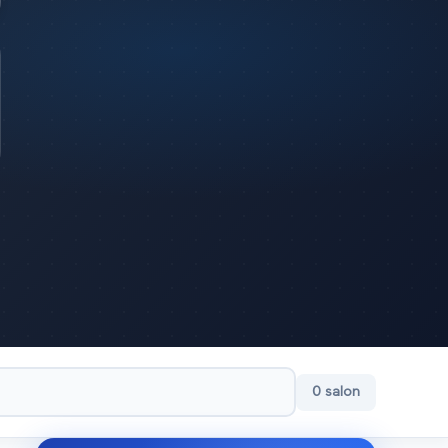
0
salon