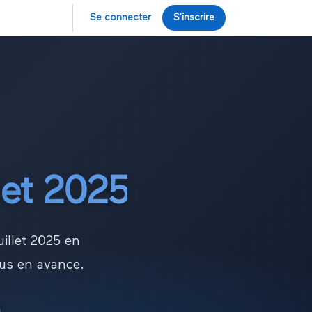
Se connecter
S'inscrire
let
2025
uillet
2025
en
ous en avance.