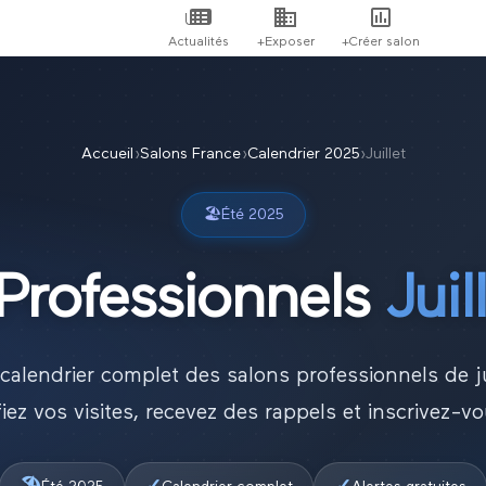
Actualités
+Exposer
+Créer salon
Accueil
›
Salons France
›
Calendrier
2025
›
Juillet
🏖️
Été
2025
Professionnels
Juil
 calendrier complet des salons professionnels de
j
fiez vos visites, recevez des rappels et inscrivez-v