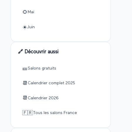
🌻
Mai
☀️
Juin
🔗 Découvrir aussi
🎫
Salons gratuits
📆
Calendrier complet
2025
📆
Calendrier
2026
🇫🇷
Tous les salons France