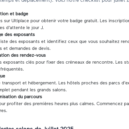
(temps et déplacement). Voici notre checklist pour
juillet
ption et badge
s sur Ultiplace pour obtenir votre badge gratuit. Les inscripti
les d'attente le jour J.
ge des exposants
liste des exposants et identifiez ceux que vous souhaitez ren
s et demandes de devis.
cation des rendez-vous
s exposants clés pour fixer des créneaux de rencontre. Les s
 fréquentés.
que
re transport et hébergement. Les hôtels proches des parcs d'e
mplet pendant les grands salons.
misation du parcours
pour profiter des premières heures plus calmes. Commencez pa
res.