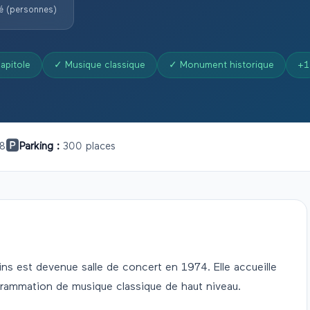
é (personnes)
apitole
✓
Musique classique
✓
Monument historique
+
1
🅿️
 8
Parking :
300 places
ns est devenue salle de concert en 1974. Elle accueille
grammation de musique classique de haut niveau.