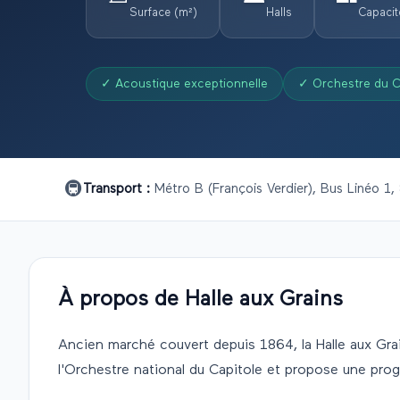
Surface (m²)
Halls
Capacit
✓
Acoustique exceptionnelle
✓
Orchestre du C
🚇
Transport :
Métro B (François Verdier), Bus Linéo 1,
À propos de
Halle aux Grains
Ancien marché couvert depuis 1864, la Halle aux Grai
l'Orchestre national du Capitole et propose une pro