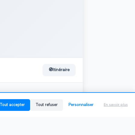
🧭
Itinéraire
0
salon
Tout accepter
Tout refuser
Personnaliser
En savoir plus