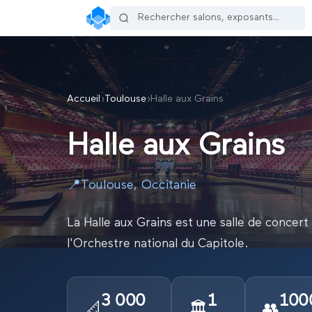
Accueil
›
Toulouse
›
Halle aux Grains
Halle aux Grains
📍
Toulouse
,
Occitanie
La Halle aux Grains est une salle de concer
l'Orchestre national du Capitole.
3 000
1
100
📐
🏛️
👥