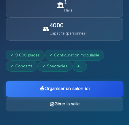
1
🏛️
Halls
4000
👥
Capacité (personnes)
✓
9 000 places
✓
Configuration modulable
✓
Concerts
✓
Spectacles
+
1
🎪
Organiser un salon ici
Gérer la salle