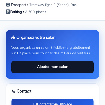
🚇
Transport :
Tramway ligne 3 (Stade), Bus
🅿️
Parking :
2 500 places
🎪 Organisez votre salon
Vous organisez un salon ? Publiez-le gratuitement
sur Ultiplace pour toucher des milliers de visiteurs.
Ajouter mon salon
📞 Contact
Contacter via Ultiplace