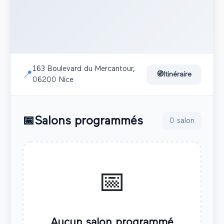
163 Boulevard du Mercantour,
📍
🧭
Itinéraire
06200 Nice
📅
Salons programmés
0
salon
📅
Aucun salon programmé