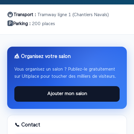
🚇
Transport :
Tramway ligne 1 (Chantiers Navals)
🅿️
Parking :
200 places
🎪 Organisez votre salon
Vous organisez un salon ? Publiez-le gratuitement
sur Ultiplace pour toucher des milliers de visiteurs.
Ajouter mon salon
📞 Contact