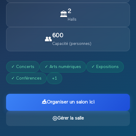
2
🏛️
Halls
600
👥
Capacité (personnes)
✓
Concerts
✓
Arts numériques
✓
Expositions
✓
Conférences
+
1
🎪
Organiser un salon ici
Gérer la salle