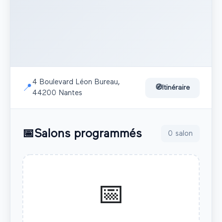
4 Boulevard Léon Bureau,
📍
🧭
Itinéraire
44200 Nantes
📅
Salons programmés
0
salon
📅