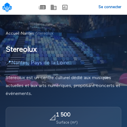
Se connecter
Accueil
›
Nantes
›
Stereolux
Stereolux
📍
Nantes
,
Pays de la Loire
Stereolux est un centre culturel dédié aux musiques
actuelles et aux arts numériques, proposant concerts et
événements.
1 500
📐
Surface (m²)