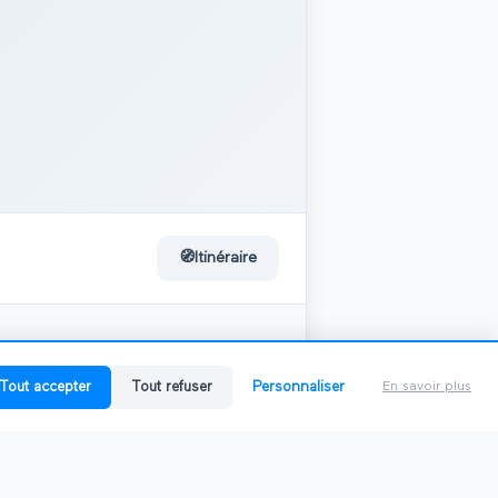
🧭
Itinéraire
0
salon
Tout accepter
Tout refuser
Personnaliser
En savoir plus