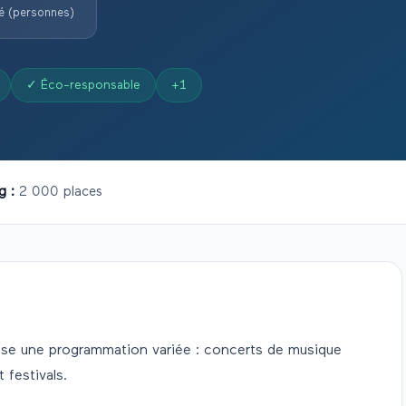
é (personnes)
✓
Éco-responsable
+
1
g :
2 000 places
se une programmation variée : concerts de musique
 festivals.