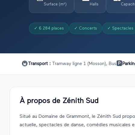
Surface (m²)
Halls
Capacit
✓
6 284 places
✓
Concerts
✓
Spectacles
🚇
🅿️
Transport :
Tramway ligne 1 (Mosson), Bus
Parkin
À propos de
Zénith Sud
Situé au Domaine de Grammont, le Zénith Sud propo
actuelle, spectacles de danse, comédies musicales et