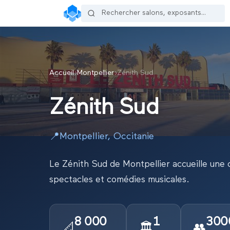
Accueil
›
Montpellier
›
Zénith Sud
Zénith Sud
📍
Montpellier
,
Occitanie
Le Zénith Sud de Montpellier accueille une
spectacles et comédies musicales.
8 000
1
300
📐
🏛️
👥