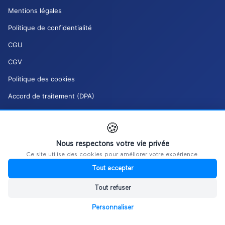
Mentions légales
Politique de confidentialité
CGU
CGV
Politique des cookies
Accord de traitement (DPA)
Charte de modération (DSA)
🍪
Mes droits RGPD
Nous respectons votre vie privée
Gérer mes cookies
Ce site utilise des cookies pour améliorer votre expérience.
Tout accepter
Tout refuser
Personnaliser
©
2026
Ultiplace / REALITIM.
Tous droits réservés.