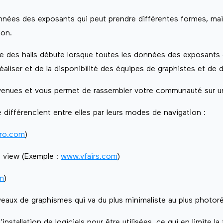
nnées des exposants qui peut prendre différentes formes, mais
lon.
 des halls débute lorsque toutes les données des exposants o
 réaliser et de la disponibilité des équipes de graphistes et de
venues et vous permet de rassembler votre communauté sur un
 différencient entre elles par leurs modes de navigation :
ro.com
)
t view (Exemple :
www.vfairs.com
)
om
)
veaux de graphismes qui va du plus minimaliste au plus photoré
nstallation de logiciels pour être utilisées, ce qui en limite l