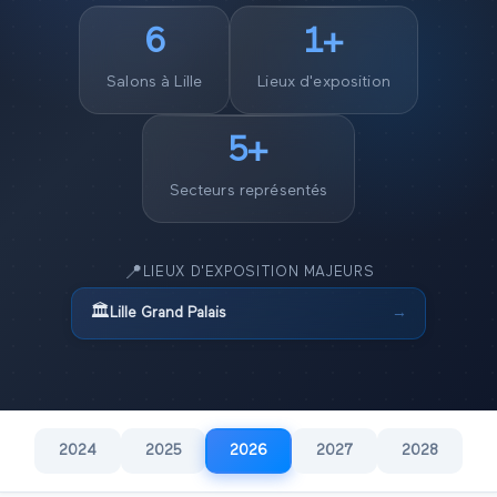
6
1
+
Salons à
Lille
Lieux d'exposition
5
+
Secteurs représentés
📍
LIEUX D'EXPOSITION MAJEURS
🏛️
Lille Grand Palais
→
2024
2025
2026
2027
2028