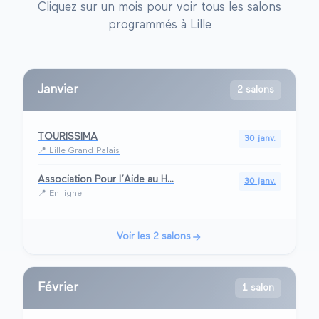
Cliquez sur un mois pour voir tous les salons
programmés à
Lille
Janvier
2 salons
TOURISSIMA
30 janv.
📍
Lille Grand Palais
Association Pour l’Aide au H...
30 janv.
📍
En ligne
Voir les
2
salons
Février
1 salon