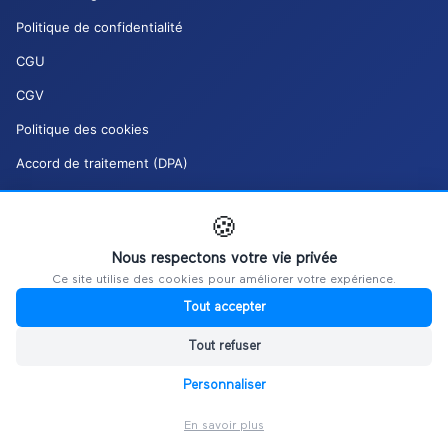
Politique de confidentialité
CGU
CGV
Politique des cookies
Accord de traitement (DPA)
Charte de modération (DSA)
🍪
Mes droits RGPD
Nous respectons votre vie privée
Gérer mes cookies
Ce site utilise des cookies pour améliorer votre expérience.
Tout accepter
Tout refuser
Personnaliser
©
2026
Ultiplace / REALITIM.
Tous droits réservés.
Plan du site
En savoir plus