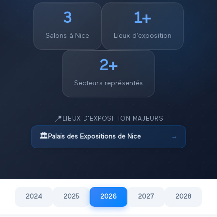
3
1
+
Salons à
Nice
Lieux d'exposition
2
+
Secteurs représentés
📍
LIEUX D'EXPOSITION MAJEURS
🏛️
Palais des Expositions de Nice
→
2024
2025
2026
2027
2028