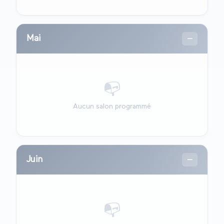
Mai
—
📭
Aucun salon programmé
Juin
—
📭