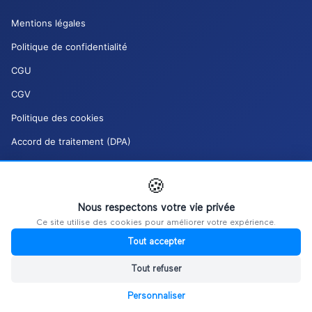
Mentions légales
Politique de confidentialité
CGU
CGV
Politique des cookies
Accord de traitement (DPA)
Charte de modération (DSA)
🍪
Mes droits RGPD
Nous respectons votre vie privée
Gérer mes cookies
Ce site utilise des cookies pour améliorer votre expérience.
Tout accepter
Tout refuser
Personnaliser
©
2026
Ultiplace / REALITIM.
Tous droits réservés.