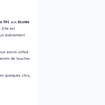
ns RH
, aux
écoles
 Elle est
d'un événement
us avons utilisé
permis de toucher
en quelques clics,