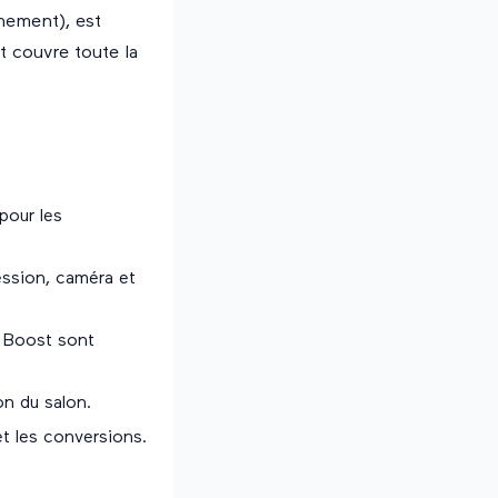
nement), est
t couvre toute la
pour les
ession, caméra et
e Boost sont
on du salon.
 et les conversions.