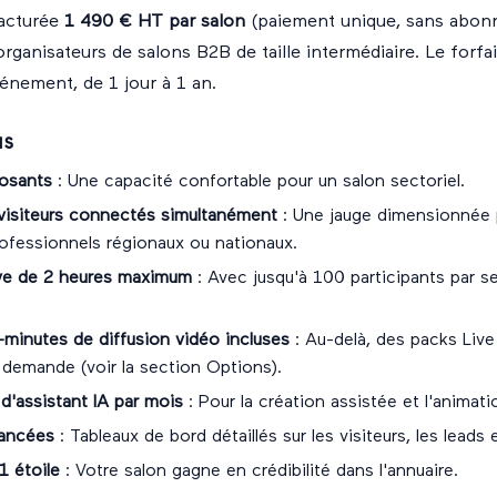
facturée
1 490 € HT par salon
(paiement unique, sans abon
rganisateurs de salons B2B de taille intermédiaire. Le forfai
énement, de 1 jour à 1 an.
us
osants
: Une capacité confortable pour un salon sectoriel.
visiteurs connectés simultanément
: Une jauge dimensionnée 
fessionnels régionaux ou nationaux.
ive de 2 heures maximum
: Avec jusqu'à 100 participants par s
minutes de diffusion vidéo incluses
: Au-delà, des packs Liv
 demande (voir la section Options).
'assistant IA par mois
: Pour la création assistée et l'animati
vancées
: Tableaux de bord détaillés sur les visiteurs, les leads
1 étoile
: Votre salon gagne en crédibilité dans l'annuaire.