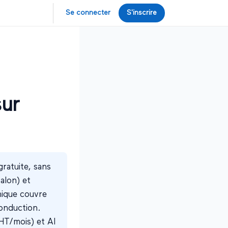
Se connecter
S'inscrire
sur
gratuite, sans
alon) et
unique couvre
onduction.
HT/mois) et AI