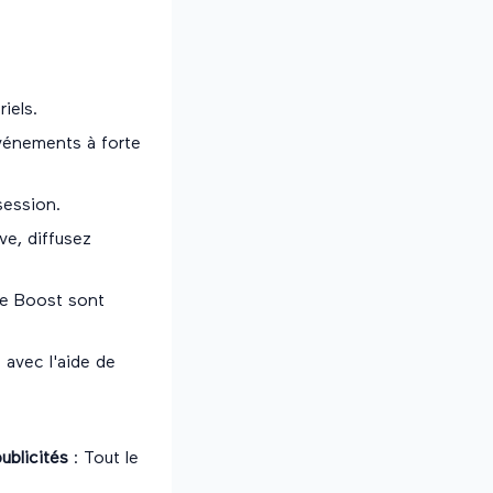
iels.
vénements à forte
session.
ve, diffusez
ve Boost sont
 avec l'aide de
ublicités
: Tout le