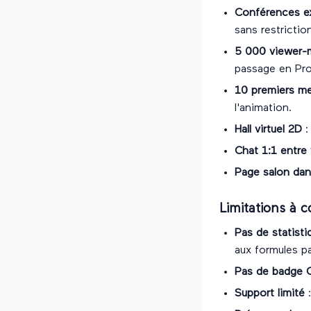
Conférences ex
sans restrictio
5 000 viewer-m
passage en Pro
10 premiers me
l'animation.
Hall virtuel 2D
:
Chat 1:1 entre 
Page salon dans
Limitations à c
Pas de statist
aux formules p
Pas de badge C
Support limité
: