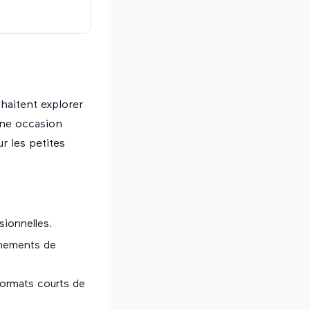
haitent explorer
 une occasion
r les petites
sionnelles.
énements de
formats courts de