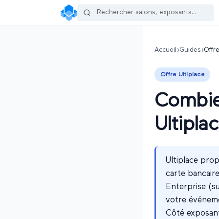
Accueil
›
Guides
›
Offre
Offre Ultiplace
Combien
Ultipla
Ultiplace prop
carte bancair
Enterprise (su
votre événeme
Côté exposant