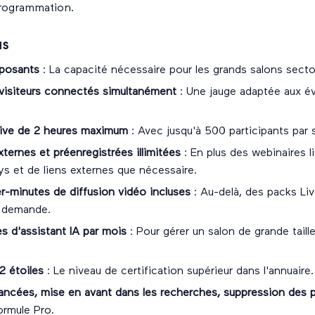
 programmation.
us
xposants
: La capacité nécessaire pour les grands salons sector
visiteurs connectés simultanément
: Une jauge adaptée aux é
live de 2 heures maximum
: Avec jusqu'à 500 participants par 
ternes et préenregistrées illimitées
: En plus des webinaires li
ys et de liens externes que nécessaire.
-minutes de diffusion vidéo incluses
: Au-delà, des packs Li
a demande.
 d'assistant IA par mois
: Pour gérer un salon de grande taille
2 étoiles
: Le niveau de certification supérieur dans l'annuaire.
vancées, mise en avant dans les recherches, suppression des p
ormule Pro.