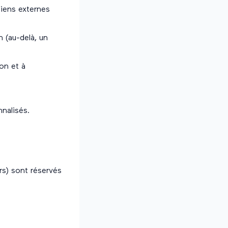
liens externes
 (au-delà, un
ion et à
nnalisés.
urs) sont réservés