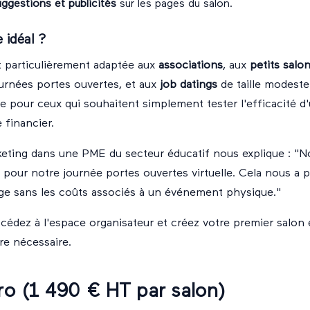
ggestions et publicités
sur les pages du salon.
 idéal ?
t particulièrement adaptée aux
associations
, aux
petits salo
urnées portes ouvertes, et aux
job datings
de taille modeste.
e pour ceux qui souhaitent simplement tester l'efficacité 
e financier.
eting dans une PME du secteur éducatif nous explique : "No
r pour notre journée portes ouvertes virtuelle. Cela nous a 
rge sans les coûts associés à un événement physique."
cédez à l'
espace organisateur
et créez votre premier salon 
re nécessaire.
ro (1 490 € HT par salon)