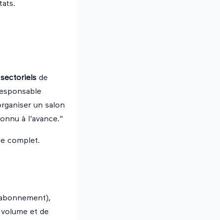
tats.
sectoriels
de
responsable
organiser un salon
onnu à l'avance."
de complet.
 abonnement),
 volume et de