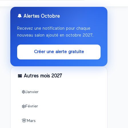
🔔 Alertes
Octobre
Recevez une notification pour chaque
nouveau salon ajouté en
octobre
2027
.
Créer une alerte gratuite
📅 Autres mois
2027
❄️
Janvier
❄️
Février
🌸
Mars