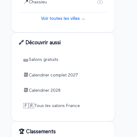
📍
Chassieu
(
1
)
Voir toutes les villes →
🔗 Découvrir aussi
🎫
Salons gratuits
📆
Calendrier complet
2027
📆
Calendrier
2028
🇫🇷
Tous les salons France
🏆 Classements