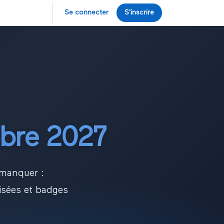
Se connecter
S'inscrire
bre
2027
manquer :
lisées et badges