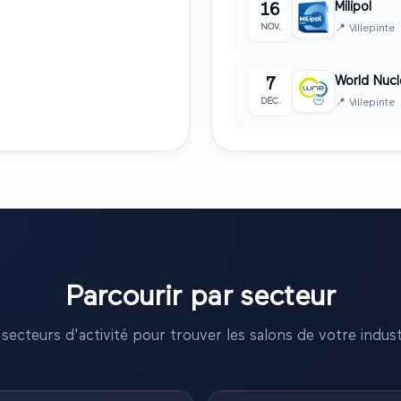
Milipol
16
NOV.
📍
Villepinte
World Nucl
7
DÉC.
📍
Villepinte
Parcourir par secteur
secteurs d'activité pour trouver les salons de votre indust