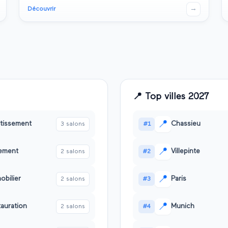
→
Découvrir
📍
Top villes
2027
📍
rtissement
Chassieu
3
salon
s
#
1
📍
nement
Villepinte
2
salon
s
#
2
📍
obilier
Paris
2
salon
s
#
3
📍
auration
Munich
2
salon
s
#
4