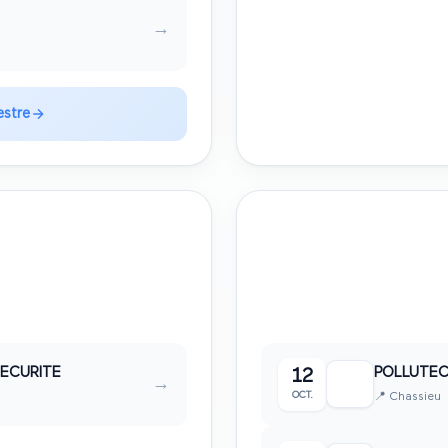
→
estre
1
4ème trimest
❄️
Octobre • Novembre
salon
SECURITE
POLLUTE
12
→
OCT.
📍
Chassieu