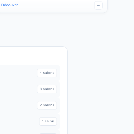
→
Découvrir
4
salon
s
3
salon
s
2
salon
s
1
salon