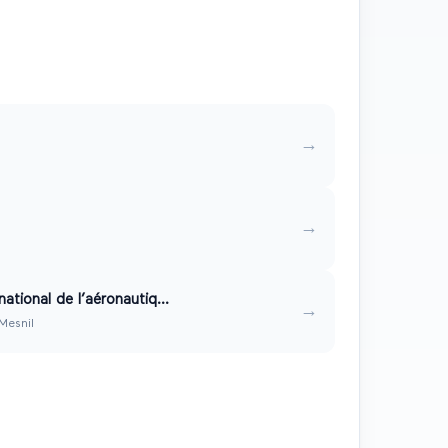
3
re
2027
salon
s
→
→
national de l’aéronautiq...
→
Mesnil