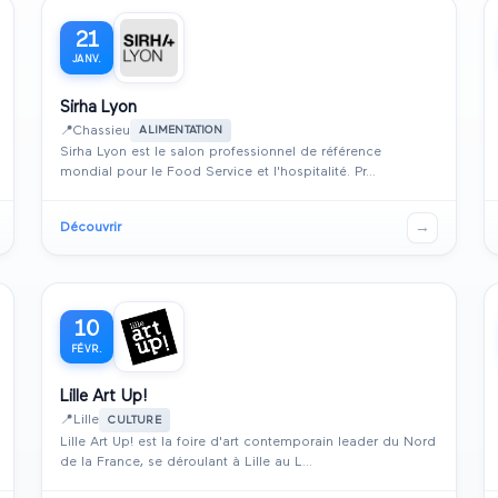
21
JANV.
Sirha Lyon
📍
Chassieu
ALIMENTATION
Sirha Lyon est le salon professionnel de référence
mondial pour le Food Service et l'hospitalité. Pr...
→
Découvrir
10
FÉVR.
Lille Art Up!
📍
Lille
CULTURE
Lille Art Up! est la foire d'art contemporain leader du Nord
de la France, se déroulant à Lille au L...