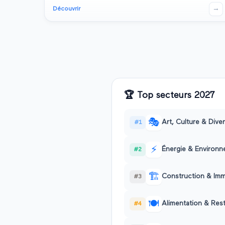
→
Découvrir
🏆
Top secteurs
2027
🎭
Art, Culture & Dive
#
1
⚡
Énergie & Environ
#
2
🏗️
Construction & Imm
#
3
🍽️
Alimentation & Rest
#
4