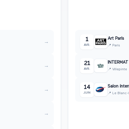
6
2ème trimest
☀️
Avril • Mai • Juin
salon
s
Art Paris
1
→
AVR.
📍
Paris
INTERMAT
21
→
AVR.
📍
Villepinte
Salon inter
14
→
JUIN
📍
Le Blanc-
→