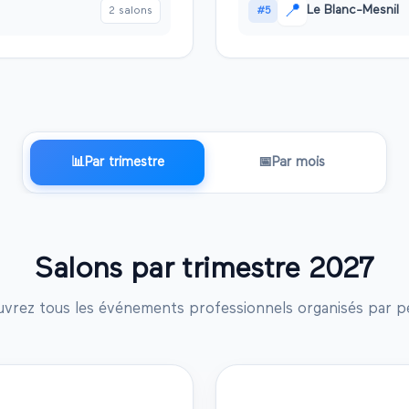
📍
Le Blanc-Mesnil
2
salon
s
#
5
📊
Par trimestre
📅
Par mois
Salons par trimestre
2027
vrez tous les événements professionnels organisés par p