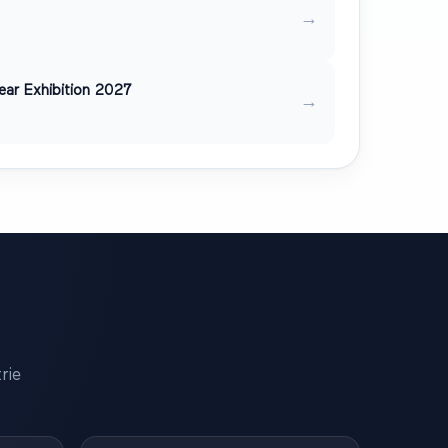
→
ear Exhibition 2027
→
rie