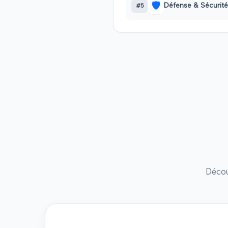
🛡️
Défense & Sécurité
#
5
Décou