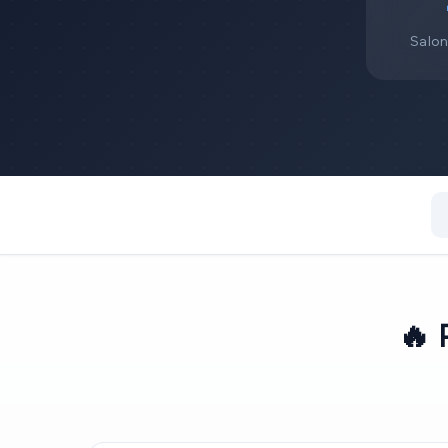
Salon
🔥
P