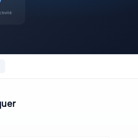
tivité
quer