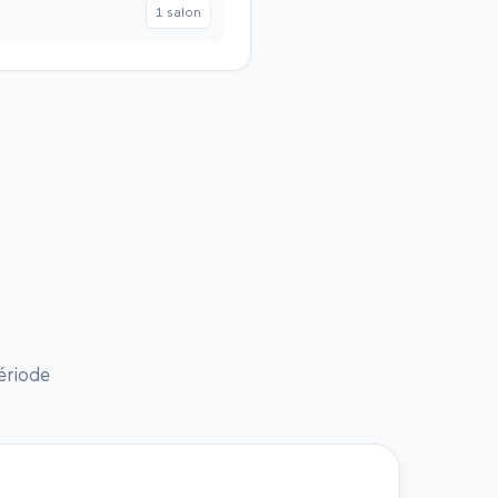
1
salon
ériode