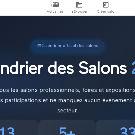
Actualités
+Exposer
+Créer salon
📅
Calendrier officiel des salons
ndrier des Salons
ous les salons professionnels, foires et exposition
vos participations et ne manquez aucun événement c
secteur.
13
5
+
3