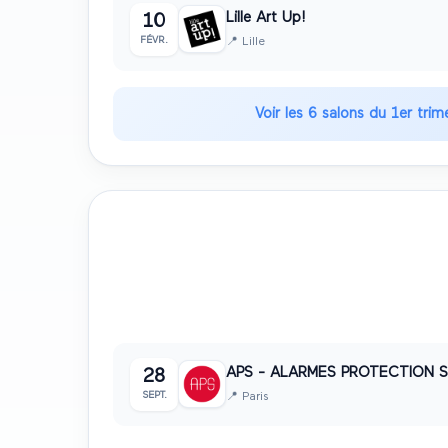
Lille Art Up!
10
FÉVR.
📍
Lille
Voir les
6
salons du
1er trim
3ème trimestre
2027
🍂
Juillet • Août • Septembre
APS - ALARMES PROTECTION 
28
SEPT.
📍
Paris