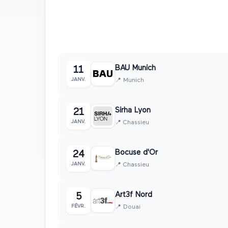
1er trimestre
2027
🌸
Janvier • Février • Mars
BAU Munich
11
JANV.
📍
Munich
Sirha Lyon
21
JANV.
📍
Chassieu
Bocuse d'Or
24
JANV.
📍
Chassieu
Art3f Nord
5
FÉVR.
📍
Douai