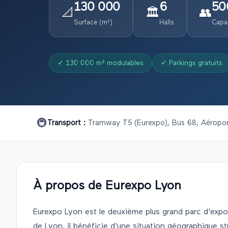
130 000
6
50
📐
🏛️
👥
Surface (m²)
Halls
Capac
✓
130 000 m² modulables
✓
Parkings gratuits
🚇
Transport :
Tramway T5 (Eurexpo), Bus 68, Aéropor
À propos de
Eurexpo Lyon
Eurexpo Lyon est le deuxième plus grand parc d'exposi
de Lyon, il bénéficie d'une situation géographique s