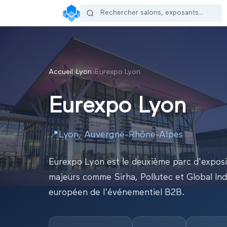
Accueil
›
Lyon
›
Eurexpo Lyon
Eurexpo Lyon
📍
Lyon
,
Auvergne-Rhône-Alpes
Eurexpo Lyon est le deuxième parc d'expositi
majeurs comme Sirha, Pollutec et Global In
européen de l'événementiel B2B.