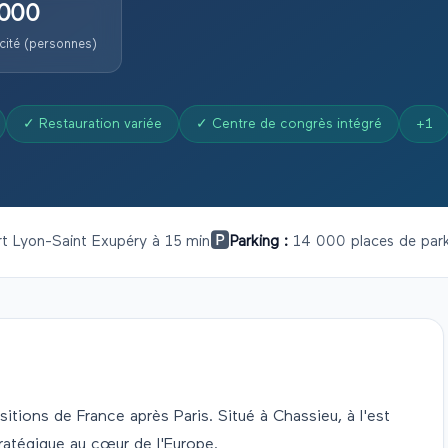
000
ité (personnes)
✓
Restauration variée
✓
Centre de congrès intégré
+
1
🅿️
t Lyon-Saint Exupéry à 15 min
Parking :
14 000 places de par
tions de France après Paris. Situé à Chassieu, à l'est
tratégique au cœur de l'Europe.