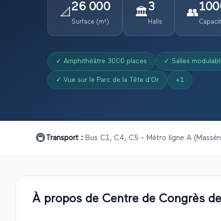
26 000
3
100
📐
🏛️
👥
Surface (m²)
Halls
Capaci
✓
Amphithéâtre 3000 places
✓
Salles modulabl
✓
Vue sur le Parc de la Tête d'Or
+
1
🚇
Transport :
Bus C1, C4, C5 - Métro ligne A (Massén
À propos de
Centre de Congrès de