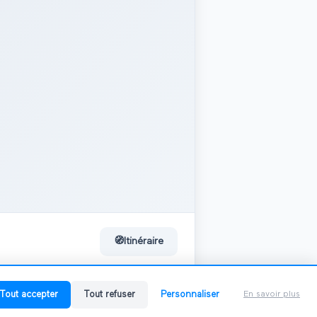
🧭
Itinéraire
Tout accepter
Tout refuser
Personnaliser
En savoir plus
0
salon