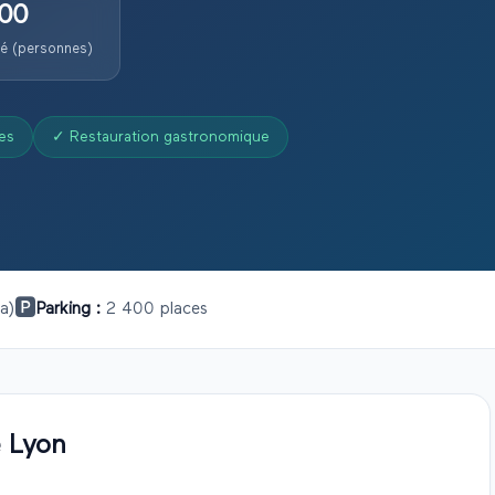
00
té (personnes)
es
✓
Restauration gastronomique
🅿️
a)
Parking :
2 400 places
 Lyon