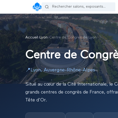
Accueil
›
Lyon
›
Centre de Congrès de Lyon
Centre de Congrè
📍
Lyon
,
Auvergne-Rhône-Alpes
Situé au cœur de la Cité Internationale, le 
grands centres de congrès de France, offran
Tête d'Or.