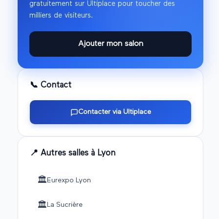
gratuitement sur Ultiplace pour toucher des
milliers de visiteurs.
Ajouter mon salon
📞 Contact
Contacter via Ultiplace
📍 Autres salles à
Lyon
🏛️
Eurexpo Lyon
🏛️
La Sucrière