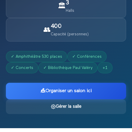
3
🏛️
Halls
400
👥
Capacité (personnes)
✓
Amphithéâtre 530 places
✓
Conférences
✓
Concerts
✓
Bibliothèque Paul Valéry
+
1
🎪
Organiser un salon ici
Gérer la salle