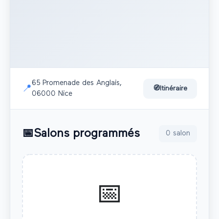
65 Promenade des Anglais,
📍
🧭
Itinéraire
06000 Nice
📅
Salons programmés
0
salon
📅