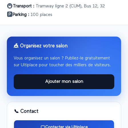
🚇
Transport :
Tramway ligne 2 (CUM), Bus 12, 32
🅿️
Parking :
100 places
🎪 Organisez votre salon
Vous organisez un salon ? Publiez-le gratuitement
sur Ultiplace pour toucher des milliers de visiteurs.
Ajouter mon salon
📞 Contact
Contacter via Ultiplace