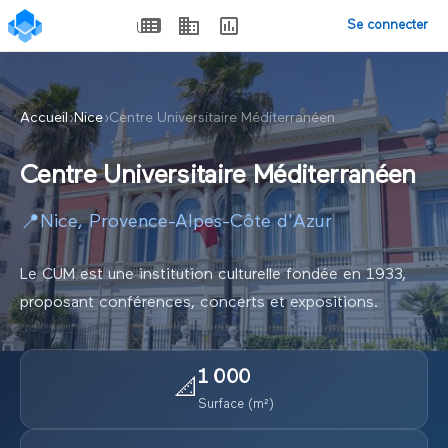
Se connecter
Accueil
›
Nice
›
Centre Universitaire Méditerranéen
Centre Universitaire Méditerranéen
📍
Nice
,
Provence-Alpes-Côte d'Azur
Le CUM est une institution culturelle fondée en 1933,
proposant conférences, concerts et expositions.
1 000
📐
Surface (m²)