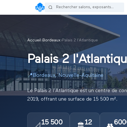
Accueil
›
Bordeaux
›
Palais 2 l'Atlantique
Palais 2 l'Atlantiq
📍
Bordeaux
,
Nouvelle-Aquitaine
Le Palais 2 l'Atlantique est un centre de c
2019, offrant une surface de 15 500 m².
15 500
12
600
📐
🏛️
👥