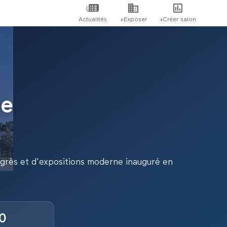
Actualités
+Exposer
+Créer salon
ue
ongrès et d'expositions moderne inauguré en
0