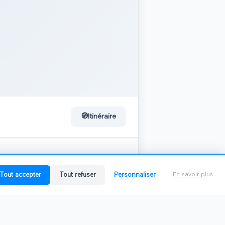
🧭
Itinéraire
0
salon
Tout accepter
Tout refuser
Personnaliser
En savoir plus