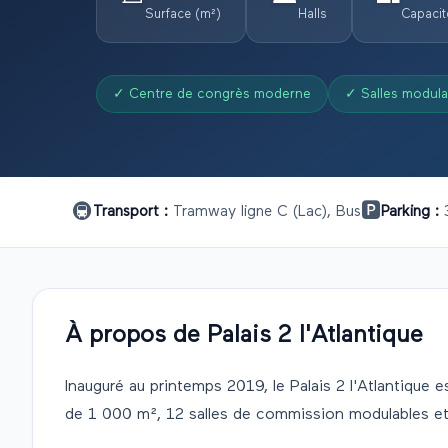
Surface (m²)
Halls
Capacit
✓
Centre de congrès moderne
✓
Salles modula
🚇
🅿️
Transport :
Tramway ligne C (Lac), Bus
Parking :
À propos de
Palais 2 l'Atlantique
Inauguré au printemps 2019, le Palais 2 l'Atlantique
de 1 000 m², 12 salles de commission modulables e