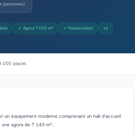
é (personnes)
bles
✓
Agora 7 000 m²
✓
Restauration
+
1
3 000 places
 est un équipement moderne comprenant un hall d'accueil
t une agora de 7 140 m².