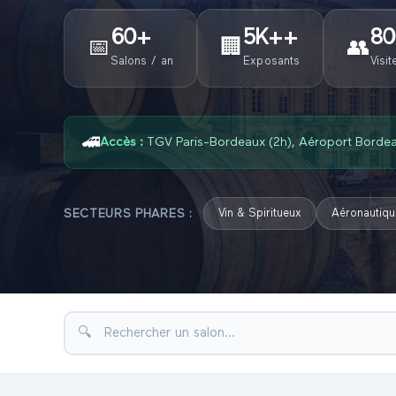
60
+
5K+
+
80
📅
🏢
👥
Salons / an
Exposants
Visit
🚄
Accès :
TGV Paris-Bordeaux (2h), Aéroport Borde
SECTEURS PHARES :
Vin & Spiritueux
Aéronautiqu
🔍