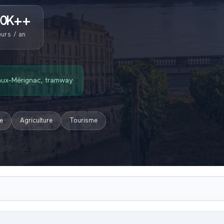
0K+
+
eurs / an
aux-Mérignac, tramway
e
Agriculture
Tourisme