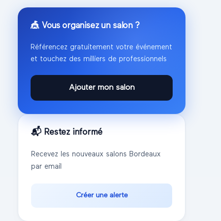
🎪 Vous organisez un salon ?
Référencez gratuitement votre événement
et touchez des milliers de professionnels
Ajouter mon salon
📬 Restez informé
Recevez les nouveaux salons
Bordeaux
par email
Créer une alerte