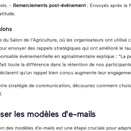
iels. -
Remerciements post-événement
: Envoyés après la f
atitude.
alons
 du Salon de l'Agriculture, où les organisateurs ont utilisé 
our envoyer des rappels stratégiques qui ont amélioré le tau
onsable événementielle en agroalimentaire explique : "La p
fait toute la différence dans la rétention de nos participant
 déclarent qu'un rappel bien conçu augmente leur engageme
otre stratégie de communication, découvrez comment
chois
l
.
ser les modèles d'e-mails
on des modèles d'e-mails est une étape cruciale pour adapt