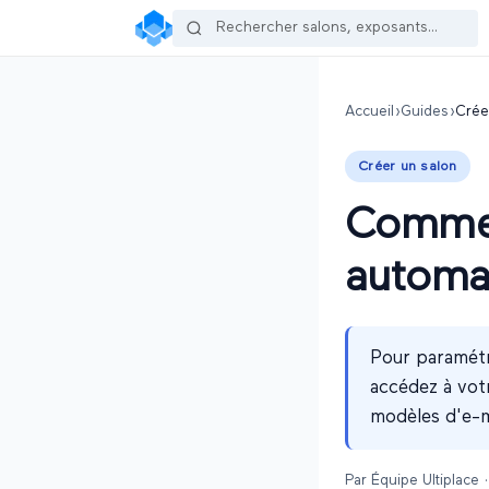
Accueil
›
Guides
›
Crée
Créer un salon
Commen
automat
Pour paramétre
accédez à votr
modèles d'e-m
Par
Équipe Ultiplace
·