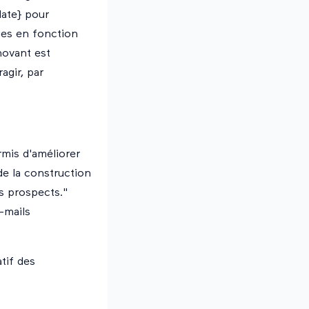
date} pour
ges en fonction
novant est
agir, par
rmis d'améliorer
de la construction
os prospects."
-mails
tif des