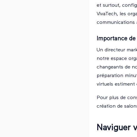
et surtout, confi
VivaTech, les org
communications av
Importance de 
Un directeur mark
notre espace org
changeants de not
préparation minu
virtuels estiment
Pour plus de cons
création de salons
Naviguer 