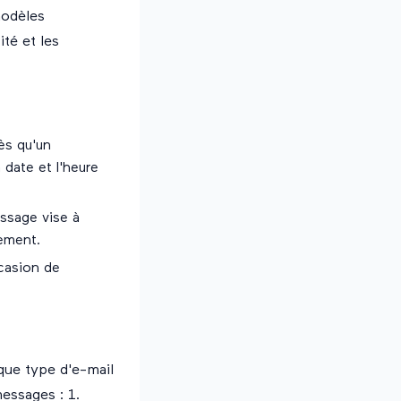
modèles
té et les
ès qu'un
a date et l'heure
ssage vise à
gement.
ccasion de
que type d'e-mail
essages : 1.