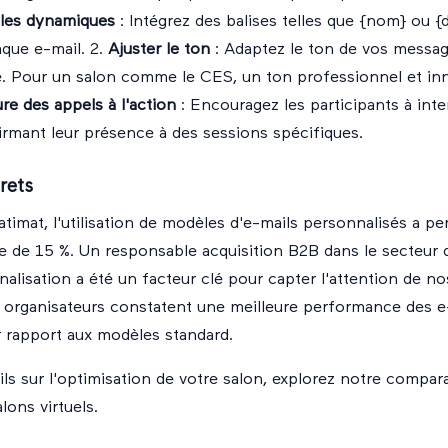
ables dynamiques
: Intégrez des balises telles que {nom} ou {
que e-mail. 2.
Ajuster le ton
: Adaptez le ton de vos messa
e. Pour un salon comme le CES, un ton professionnel et in
ure des appels à l'action
: Encouragez les participants à inter
rmant leur présence à des sessions spécifiques.
rets
atimat, l'utilisation de modèles d'e-mails personnalisés a pe
re de 15 %. Un responsable acquisition B2B dans le secteur 
nalisation a été un facteur clé pour capter l'attention de n
 organisateurs constatent une meilleure performance des e
r rapport aux modèles standard.
ils sur l'optimisation de votre salon, explorez notre
compara
lons virtuels
.