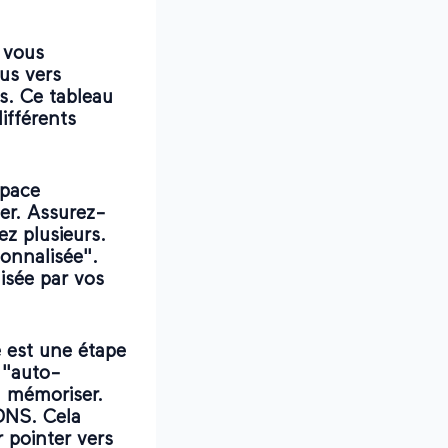
 vous
us vers
s. Ce tableau
ifférents
space
ser. Assurez-
ez plusieurs.
onnalisée".
lisée par vos
 est une étape
 "auto-
à mémoriser.
 DNS. Cela
 pointer vers