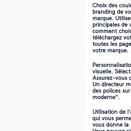
Choix des coul
branding de vot
marque. Utilise
principales de 
comment choisi
téléchargez vot
toutes les pag
votre marque.
Personnalisatio
visuelle. Séle
Assurez-vous q
Un directeur m
des polices su
moderne".
Utilisation de 
qui vous perme
vous donne la p