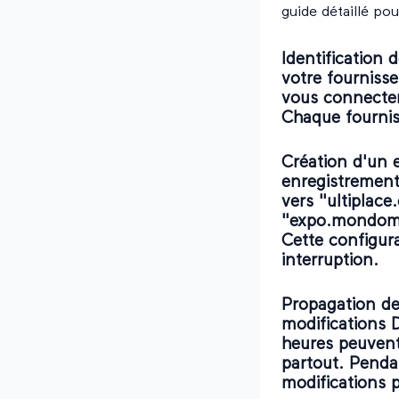
guide détaillé pou
Identification 
votre fourniss
vous connecter
Chaque fourniss
Création d'un 
enregistrement
vers "ultiplac
"expo.mondomai
Cette configura
interruption.
Propagation de
modifications 
heures peuvent
partout. Pendan
modifications p