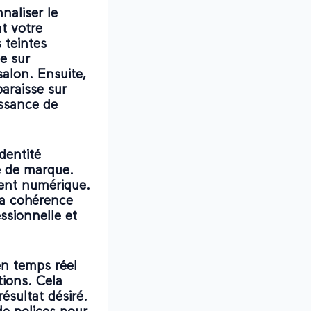
naliser le
nt votre
 teintes
e sur
salon
. Ensuite,
araisse sur
issance de
dentité
e de marque.
ment numérique.
la cohérence
ssionnelle et
en temps réel
tions. Cela
ésultat désiré.