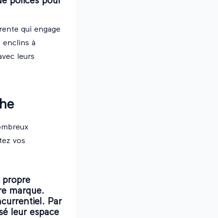
de polices pour
rente qui engage
s enclins à
avec leurs
che
nombreux
tez vos
 propre
tre marque.
urrentiel. Par
sé leur espace