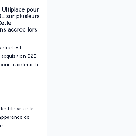
 Ultiplace pour
L sur plusieurs
Cette
ans accroc lors
irtuel est
 acquisition B2B
pour maintenir la
entité visuelle
l'apparence de
e.