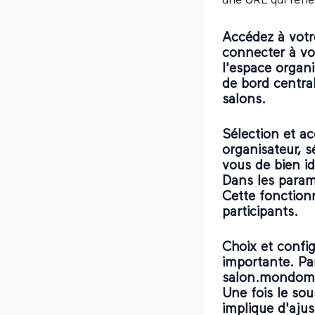
une URL qui reflè
Accédez à votr
connecter à vo
l'
espace organi
de bord centra
salons.
Sélection et a
organisateur, s
vous de bien id
Dans les param
Cette fonctionn
participants.
Choix et confi
importante. Pa
salon.mondomai
Une fois le so
implique d'aju