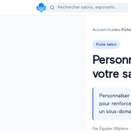
Accueil
›
Guides
›
Fich
Fiche salon
Personn
votre s
Personnaliser 
pour renforce
un sous-domai
Par
Équipe Ultiplace
·