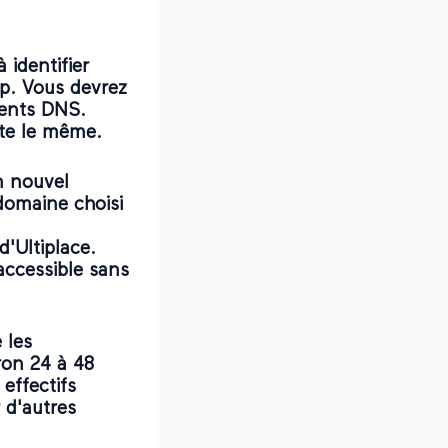
 identifier
p. Vous devrez
ments DNS.
ste le même.
n nouvel
domaine choisi
'Ultiplace.
accessible sans
 les
ron 24 à 48
effectifs
 d'autres