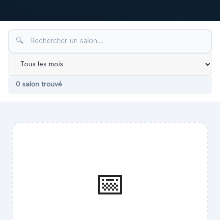
🔍
0
salon
trouvé
📅