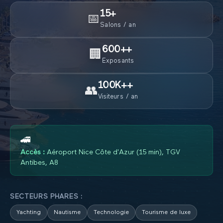
15
+
📅
Salons / an
600+
+
🏢
Exposants
100K+
+
👥
Visiteurs / an
🚄
Accès :
Aéroport Nice Côte d'Azur (15 min), TGV
Antibes, A8
SECTEURS PHARES :
Yachting
Nautisme
Technologie
Tourisme de luxe