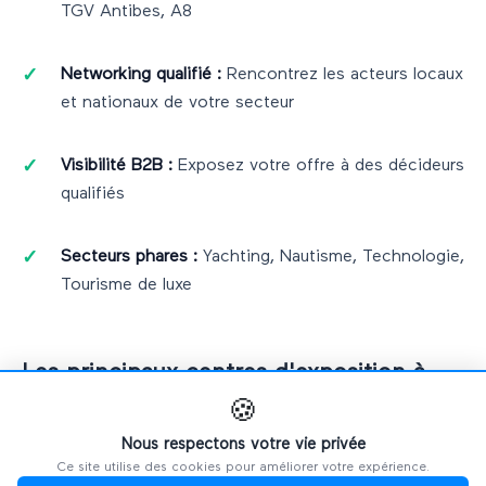
TGV Antibes, A8
Networking qualifié :
Rencontrez les acteurs locaux
et nationaux de votre secteur
Visibilité B2B :
Exposez votre offre à des décideurs
qualifiés
Secteurs phares :
Yachting, Nautisme, Technologie,
Tourisme de luxe
Les principaux centres d'exposition à
Antibes
🍪
Nous respectons votre vie privée
Antibes
dispose de
3
lieux majeurs
pour accueillir vos
Ce site utilise des cookies pour améliorer votre expérience.
événements professionnels :