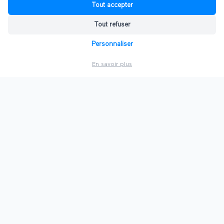
Tout accepter
Tout refuser
Palais des Congrès Antibes Juan-les-Pins
—
4 000
Personnaliser
m²
d'espace d'exposition
En savoir plus
Port Vauban
—
Plus grand port de plaisance
d'Europe
d'espace d'exposition
Fort Carré
—
500 personnes
d'espace d'exposition
Calendrier des salons à
Antibes
2026
Retrouvez ci-dessus la liste complète des
0
salons à
venir à
Antibes
. Utilisez les filtres pour affiner votre
recherche par mois ou par nom. Inscrivez-vous