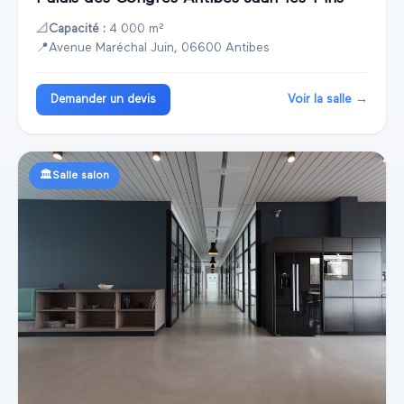
📐
Capacité :
4 000 m²
📍
Avenue Maréchal Juin, 06600 Antibes
Voir la salle →
Demander un devis
🏛️
Salle salon