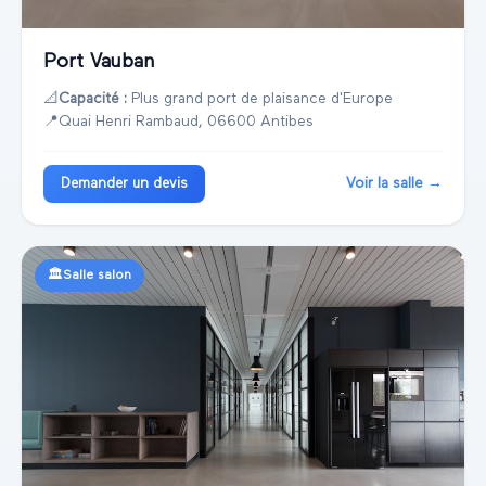
Port Vauban
📐
Capacité :
Plus grand port de plaisance d'Europe
📍
Quai Henri Rambaud, 06600 Antibes
Voir la salle →
Demander un devis
🏛️
Salle salon