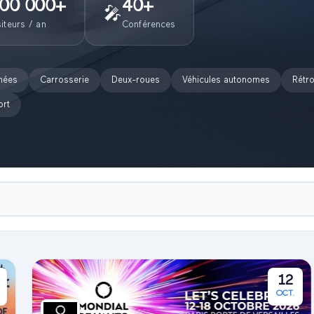
00 000
+
40
+
🎤
siteurs / an
Conférences
hées
Carrosserie
Deux-roues
Véhicules autonomes
Rétro
ort
12
OCT.