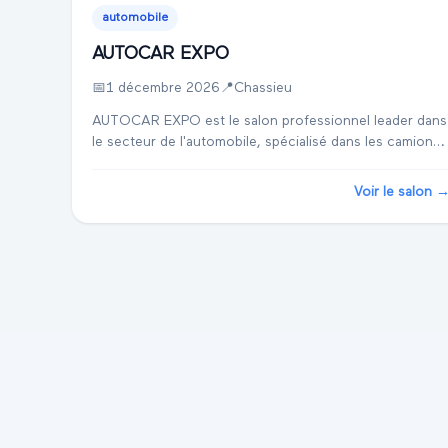
automobile
AUTOCAR EXPO
📅
1 décembre 2026
📍
Chassieu
AUTOCAR EXPO est le salon professionnel leader dans
le secteur de l'automobile, spécialisé dans les camions
et véhicules utilitaires, l'ingénierie des transports et la
logistique. Il se déroule à Chas...
Voir le salon 