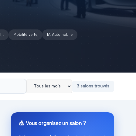
fit
Mobilité verte
IA Automobile
3
salon
s
trouvé
s
🎪 Vous organisez un salon ?