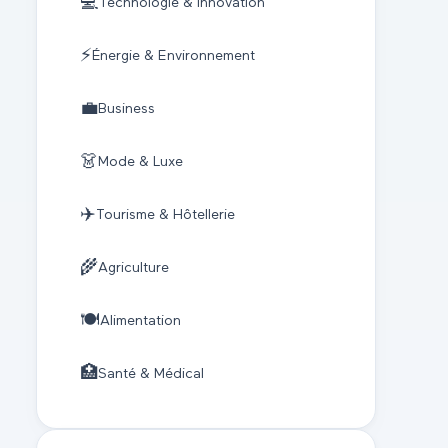
💻
Technologie & Innovation
⚡
Énergie & Environnement
💼
Business
👗
Mode & Luxe
✈️
Tourisme & Hôtellerie
🌾
Agriculture
🍽️
Alimentation
🏥
Santé & Médical