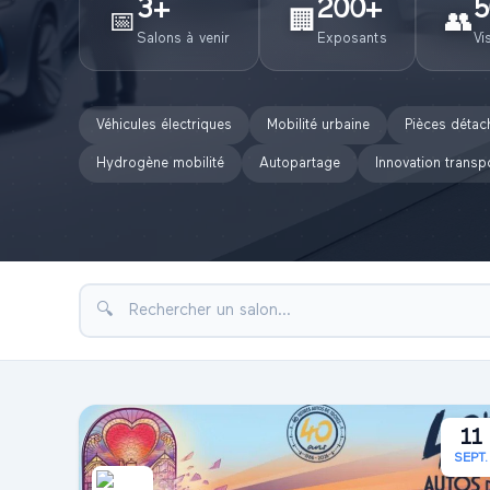
3
+
200
+
5
📅
🏢
👥
Salons à venir
Exposants
Vi
Véhicules électriques
Mobilité urbaine
Pièces détac
Hydrogène mobilité
Autopartage
Innovation transp
🔍
11
SEPT.