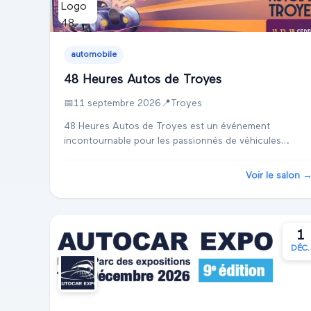
automobile
48 Heures Autos de Troyes
📅
11 septembre 2026
📍
Troyes
48 Heures Autos de Troyes est un événement
incontournable pour les passionnés de véhicules
anciens. Planifié pour septembre 2026 à Troyes, au
centre d'exposition Le Cube, ce salon attire des
Voir le salon 
collectio...
1
DÉC.