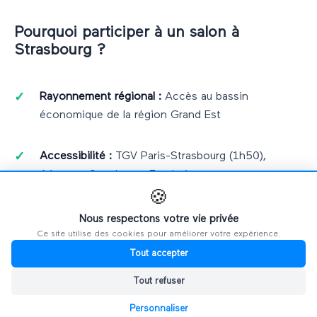
Pourquoi participer à un salon à
Strasbourg
?
Rayonnement régional :
Accès au bassin
économique de la région
Grand Est
Accessibilité :
TGV Paris-Strasbourg (1h50),
Aéroport Strasbourg-Entzheim, tramway
transfrontalier
🍪
Nous respectons votre vie privée
Networking qualifié :
Rencontrez les acteurs locaux
Ce site utilise des cookies pour améliorer votre expérience.
et nationaux de votre secteur
Tout accepter
Tout refuser
Visibilité B2B :
Exposez votre offre à des décideurs
Personnaliser
qualifiés