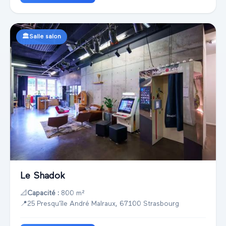
🏛️
Salle salon
Le Shadok
📐
Capacité :
800 m²
📍
25 Presqu'île André Malraux, 67100 Strasbourg