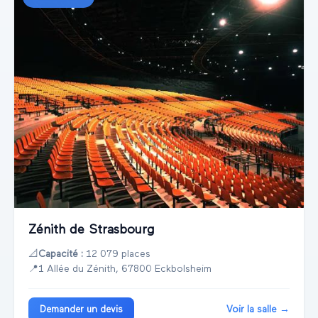
Zénith de Strasbourg
📐
Capacité :
12 079 places
📍
1 Allée du Zénith, 67800 Eckbolsheim
Voir la salle →
Demander un devis