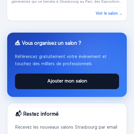
généraliste qui se tiendra à Strasbourg au Parc des Expositions.
Ce salon est un événement majeur pour les professionnels à la
recherche de no...
Voir le salon →
🎪 Vous organisez un salon ?
Référencez gratuitement votre événement et
touchez des milliers de professionnels
Ajouter mon salon
📬 Restez informé
Recevez les nouveaux salons
Strasbourg
par email