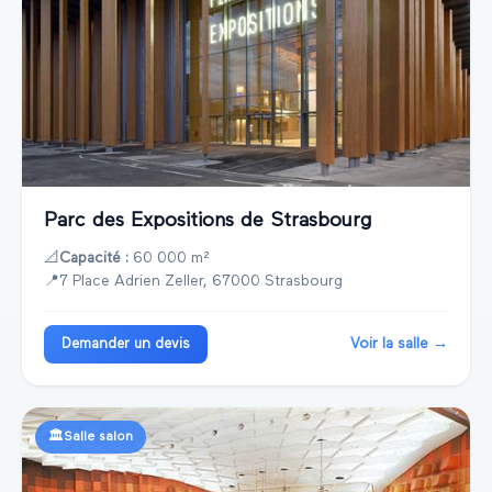
Parc des Expositions de Strasbourg
📐
Capacité :
60 000 m²
📍
7 Place Adrien Zeller, 67000 Strasbourg
Voir la salle →
Demander un devis
🏛️
Salle salon