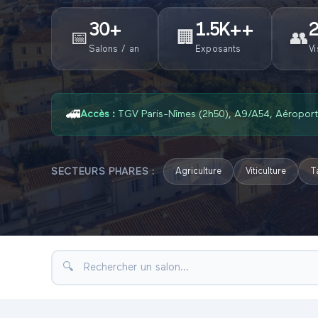
30
+
1.5K+
+
📅
🏢
👥
Salons / an
Exposants
Vi
🚄
Accès :
TGV Paris-Nîmes (2h50), A9/A54, Aéropor
SECTEURS PHARES :
Agriculture
Viticulture
T
🔍