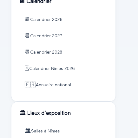
📅 Calendrier
📆
Calendrier
2026
📆
Calendrier
2027
📆
Calendrier
2028
🗓️
Calendrier
Nîmes
2026
🇫🇷
Annuaire national
🏛️ Lieux d'exposition
🏛️
Salles à
Nîmes