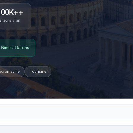
200K+
+
siteurs / an
t Nîmes-Garons
auromachie
Tourisme