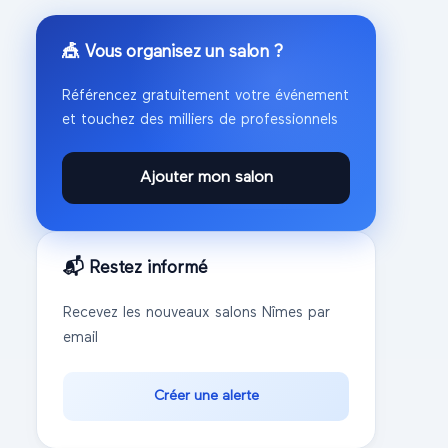
🎪 Vous organisez un salon ?
Référencez gratuitement votre événement
et touchez des milliers de professionnels
Ajouter mon salon
📬 Restez informé
Recevez les nouveaux salons
Nîmes
par
email
Créer une alerte