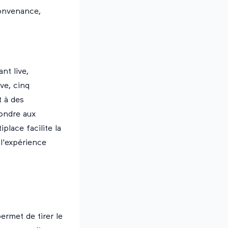
convenance,
nt live,
ve, cinq
t à des
ondre aux
place facilite la
 l'expérience
rmet de tirer le