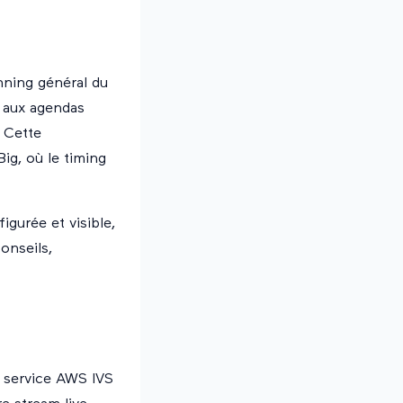
nning général du
e aux agendas
. Cette
ig, où le timing
gurée et visible,
onseils,
le service AWS IVS