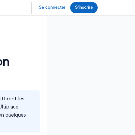
Se connecter
S'inscrire
on
ttirent les
ltiplace
 en quelques