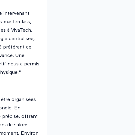
e intervenant
s masterclass,
es à VivaTech.
gie centralisée,
B préférant ce
'avance. Une
ctif nous a permis
physique."
 être organisées
ondie. En
 précise, offrant
lors de salons
t moment. Environ