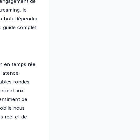
l'engagement de
treaming, le
le choix dépendra
au
guide complet
on en temps réel
 latence
tables rondes
permet aux
sentiment de
obile nous
s réel et de