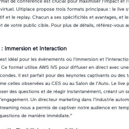
rmat de conférence est crucial pour maximiser l'impact et 
rtuel. Ultiplace propose trois formats principaux : le live s
tif et le replay. Chacun a ses spécificités et avantages, et 
et de votre public cible. Pour plus de détails, référez-vous 
 : Immersion et Interaction
 est idéal pour les événements où l'immersion et l'interacti
. Ce format utilise AWS IVS pour diffuser en direct avec une
econdes. Il est parfait pour des keynotes captivants ou des 
e celles observées au CES ou au Salon de l'Auto. Le live 
oser des questions et de réagir instantanément, créant un 
engagement. Un directeur marketing dans l'industrie autom
 streaming nous a permis de captiver notre audience en temp
 questions de manière immédiate."