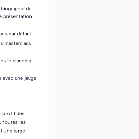
 biographie de
e présentation
aris par défaut.
es masterclass
ans le planning
s avec une jauge
 profil des
, toutes les
t une large