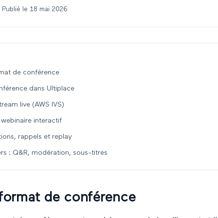
 Publié le
18 mai 2026
ormat de conférence
nférence dans Ultiplace
tream live (AWS IVS)
 webinaire interactif
tions, rappels et replay
ers : Q&R, modération, sous-titres
e format de conférence