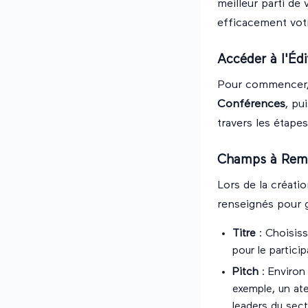
meilleur parti de
efficacement vot
Accéder à l'Édi
Pour commencer, a
Conférences
, pu
travers les étape
Champs à Rempl
Lors de la créati
renseignés pour g
Titre
: Choisiss
pour le partici
Pitch
: Environ 
exemple, un ate
leaders du sect