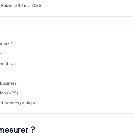
 Publié le
18 mai 2026
urer ?
e
ent live
 business
tion (NPS)
t bonnes pratiques
mesurer ?