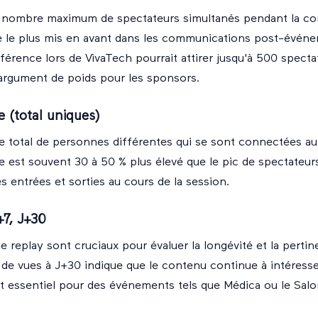
 nombre maximum de spectateurs simultanés pendant la co
re le plus mis en avant dans les communications post-événe
érence lors de VivaTech pourrait attirer jusqu'à 500 spectat
 argument de poids pour les sponsors.
e (total uniques)
re total de personnes différentes qui se sont connectées a
e est souvent 30 à 50 % plus élevé que le pic de spectateur
es entrées et sorties au cours de la session.
+7, J+30
e replay sont cruciaux pour évaluer la longévité et la perti
e vues à J+30 indique que le contenu continue à intéresser
st essentiel pour des événements tels que Médica ou le Salo