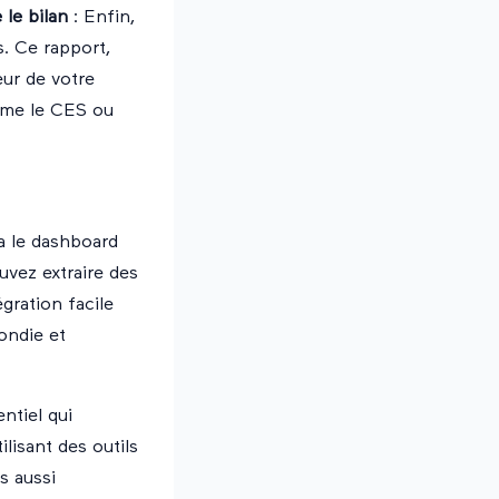
 le bilan
: Enfin,
s. Ce rapport,
eur de votre
mme le CES ou
a le dashboard
uvez extraire des
gration facile
ondie et
ntiel qui
ilisant des outils
s aussi