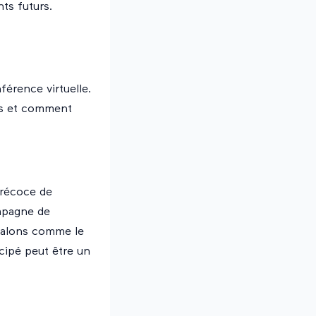
ts futurs.
érence virtuelle.
es et comment
précoce de
ampagne de
 salons comme le
icipé peut être un