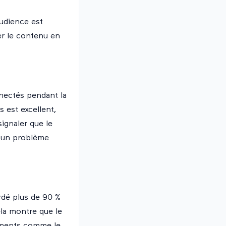
audience est
r le contenu en
nectés pendant la
est excellent,
ignaler que le
r un problème
rdé plus de 90 %
ela montre que le
nements comme le