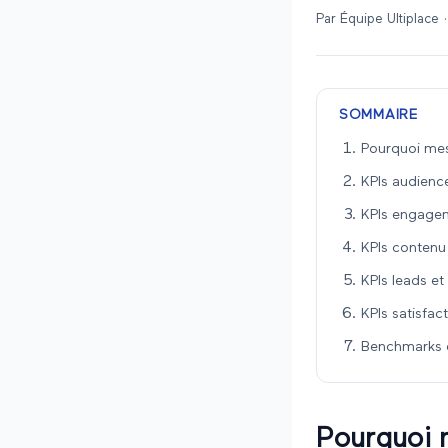
Par
Équipe Ultiplace
·
SOMMAIRE
Pourquoi mes
KPIs audienc
KPIs engagem
KPIs contenu
KPIs leads et
KPIs satisfac
Benchmarks e
Pourquoi 