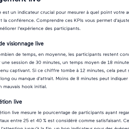
 est un indicateur crucial pour mesurer à quel point votre 
t la conférence. Comprendre ces KPIs vous permet d'ajuste
méliorer l'expérience des participants.
e visionnage live
ombien de temps, en moyenne, les participants restent con
 une session de 30 minutes, un temps moyen de 18 minutes 
enu captivant. Si ce chiffre tombe à 12 minutes, cela peut s
 long ou manque d'attrait. Moins de 8 minutes peut indique
mauvais hook initial.
tion live
tion live mesure le pourcentage de participants ayant rega
 taux entre 25 et 40 % est considéré comme satisfaisant. C
l'attention jusqu'à la fin, un bon indicateur pour des évé