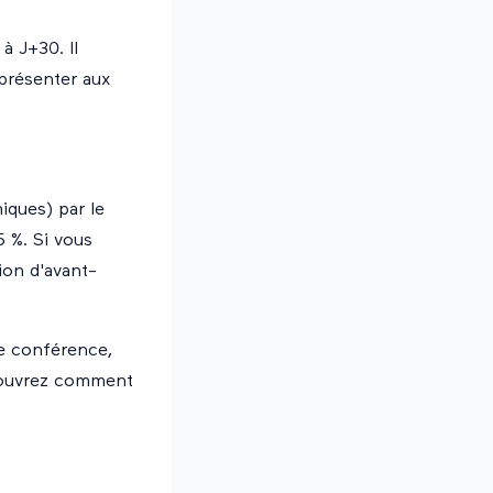
à J+30. Il
 présenter aux
iques) par le
5 %. Si vous
ion d'avant-
re conférence,
ouvrez comment