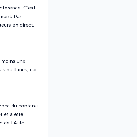
nférence. C'est
ment. Par
eurs en direct,
u moins une
s simultanés, car
nence du contenu.
 et à être
n de l'Auto.