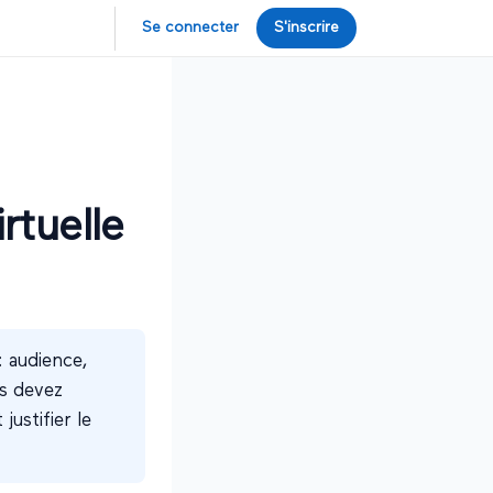
Se connecter
S'inscrire
rtuelle
: audience,
us devez
ustifier le