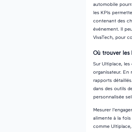
automobile pourra
les KPIs permette
contenant des chi
événement. Il pe
VivaTech, pour co
Où trouver les 
Sur Ultiplace, le
organisateur. En 
rapports détaillé
dans des outils 
personnalisée sel
Mesurer l'engage
alimente à la fois
comme Ultiplace,