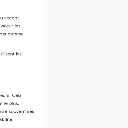
eu accent
valeur les
ments comme
ilisent les
teurs. Cela
t le plus,
nise souvent ses
bilité.