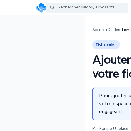
Accueil
›
Guides
›
Fich
Fiche salon
Ajoute
votre f
Pour ajouter 
votre espace o
engageant.
Par
Équipe Ultiplace
·