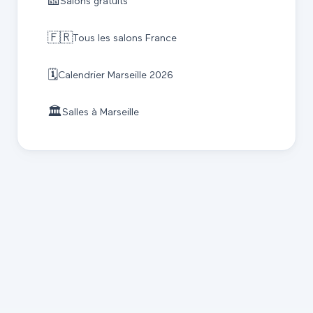
🎫
Salons gratuits
🇫🇷
Tous les salons France
🗓️
Calendrier
Marseille
2026
🏛️
Salles à
Marseille