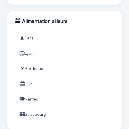
🏭
Alimentation
ailleurs
🗼
Paris
🦁
Lyon
🍷
Bordeaux
🏛️
Lille
🐘
Nantes
🏰
Strasbourg