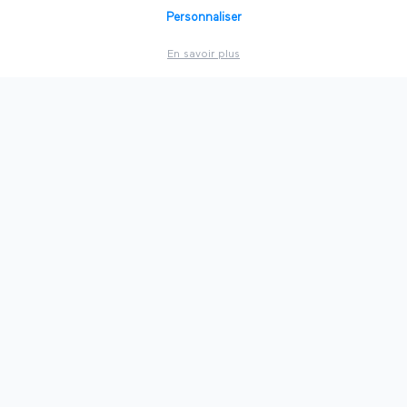
Personnaliser
🍷
Salons à
Bordeaux
En savoir plus
🏛️
Salons à
Lille
🐘
Salons à
Nantes
🇫🇷
Voir toutes les villes
PAR SECTEUR
💻
Technologie
⚡
Énergie
💼
Business