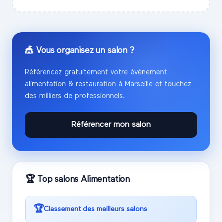
🎪 Vous organisez un salon ?
Référencez gratuitement votre événement
alimentation & restauration
à
Marseille
et touchez
des milliers de professionnels.
Référencer mon salon
🏆 Top salons
Alimentation
🏆
Classement des meilleurs salons