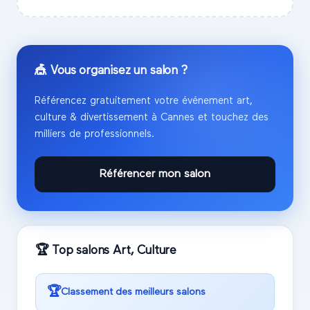
🎪 Vous organisez un salon ?
Référencez gratuitement votre événement
art,
culture & divertissement
à
Cannes
et touchez des
milliers de professionnels.
Référencer mon salon
🏆 Top salons
Art, Culture
🏆
Classement des meilleurs salons