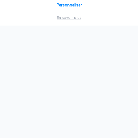
Personnaliser
⛵
Salons à
Marseille
En savoir plus
🍷
Salons à
Bordeaux
🏛️
Salons à
Lille
🇫🇷
Voir toutes les villes
PAR SECTEUR
💻
Technologie
⚡
Énergie
💼
Business