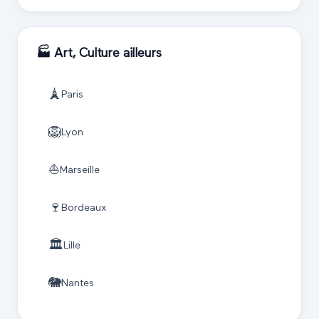
🏭
Art, Culture
ailleurs
🗼
Paris
🦁
Lyon
⛵
Marseille
🍷
Bordeaux
🏛️
Lille
🐘
Nantes