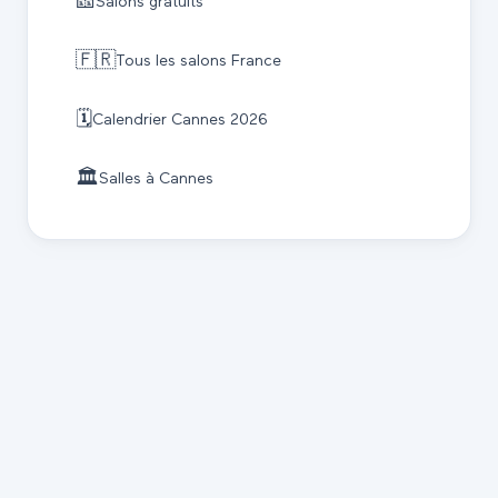
🎫
Salons gratuits
🇫🇷
Tous les salons France
🗓️
Calendrier
Cannes
2026
🏛️
Salles à
Cannes