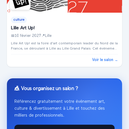
culture
Lille Art Up!
📅
10 février 2027
📍
Lille
Lille Art Up! est la foire d'art contemporain leader du Nord de la
France, se déroulant à Lille au Lille Grand Palais. Cet événement
majeur rassemble une multitude d'acteurs du monde de l'art
contempo...
Voir le salon →
🎪 Vous organisez un salon ?
Référencez gratuitement votre événement
art,
culture & divertissement
à
Lille
et touchez des
milliers de professionnels.