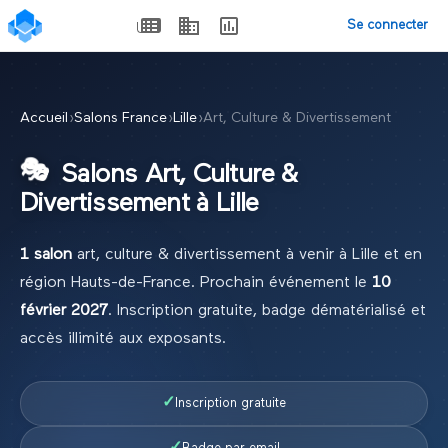
Se connecter
Accueil
›
Salons France
›
Lille
›
Art, Culture & Divertissement
🎭
Salons
Art, Culture &
Divertissement
à
Lille
1
salon
art, culture & divertissement
à venir à
Lille
et en
région
Hauts-de-France
.
Prochain événement le
10
février 2027
.
Inscription gratuite, badge dématérialisé et
accès illimité aux exposants.
✓
Inscription gratuite