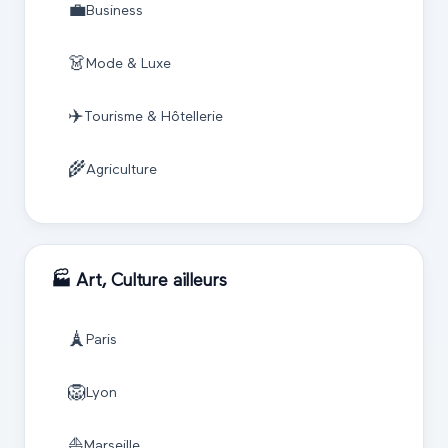
💼
Business
👗
Mode & Luxe
✈️
Tourisme & Hôtellerie
🌾
Agriculture
🏭
Art, Culture
ailleurs
🗼
Paris
🦁
Lyon
⛵
Marseille