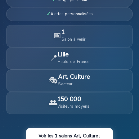
✓
Badge par email
✓
Alertes personnalisées
1
📅
Salon
à venir
Lille
📍
Hauts-de-France
Art, Culture
🎭
Secteur
150 000
👥
Visiteurs moyens
Voir les
1
salons
Art, Culture
↓