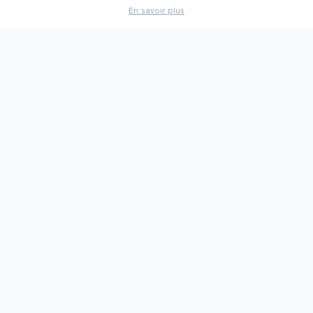
En savoir plus
PAR VILLE
🗼
Salons à
Paris
🦁
Salons à
Lyon
⛵
Salons à
Marseille
🍷
Salons à
Bordeaux
🐘
Salons à
Nantes
🇫🇷
Voir toutes les villes
PAR SECTEUR