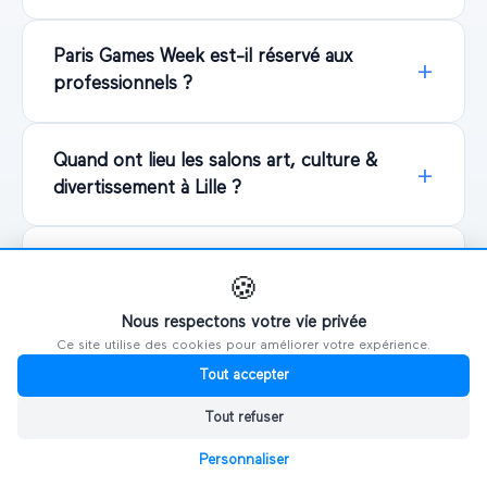
Paris Games Week est-il réservé aux
professionnels ?
Quand ont lieu les salons art, culture &
divertissement à Lille ?
L'entrée aux salons art, culture &
🍪
divertissement est-elle gratuite ?
Nous respectons votre vie privée
Ce site utilise des cookies pour améliorer votre expérience.
Tout accepter
Tout refuser
Personnaliser
Explorer d'autres salons