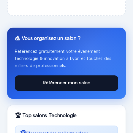
🎪 Vous organisez un salon ?
Référencez gratuitement votre événement
technologie & innovation
à
Lyon
et touchez des
milliers de professionnels.
Référencer mon salon
🏆 Top salons
Technologie