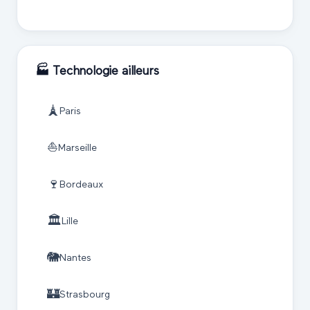
🏭
Technologie
ailleurs
🗼
Paris
⛵
Marseille
🍷
Bordeaux
🏛️
Lille
🐘
Nantes
🏰
Strasbourg