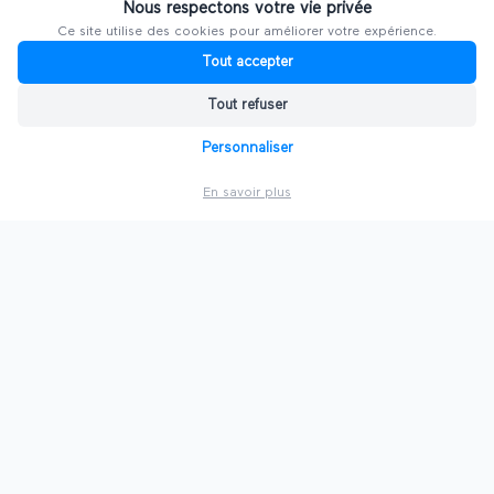
Nous respectons votre vie privée
Explorer d'autres salons
Ce site utilise des cookies pour améliorer votre expérience.
Tout accepter
PAR VILLE
Tout refuser
Personnaliser
🗼
Salons à
Paris
En savoir plus
⛵
Salons à
Marseille
🍷
Salons à
Bordeaux
🏛️
Salons à
Lille
🐘
Salons à
Nantes
🇫🇷
Voir toutes les villes