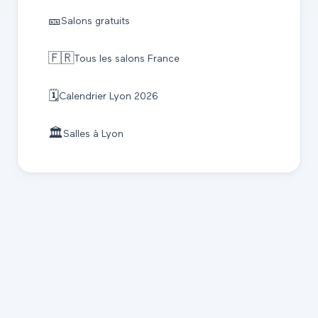
🎫
Salons gratuits
🇫🇷
Tous les salons France
🗓️
Calendrier
Lyon
2026
🏛️
Salles à
Lyon