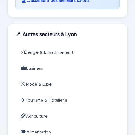
🏆
Classement des meilleurs salons
📍 Autres secteurs à
Lyon
⚡
Énergie & Environnement
💼
Business
👗
Mode & Luxe
✈️
Tourisme & Hôtellerie
🌾
Agriculture
🍽️
Alimentation