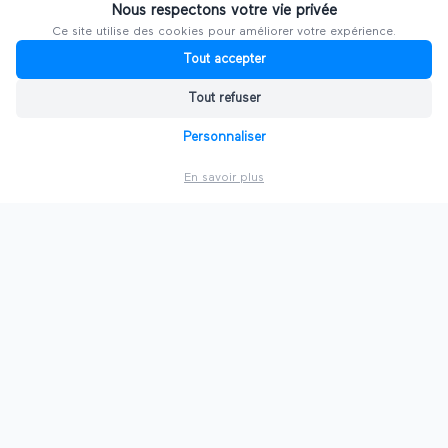
Nous respectons votre vie privée
Explorer d'autres salons
Ce site utilise des cookies pour améliorer votre expérience.
Tout accepter
PAR VILLE
Tout refuser
Personnaliser
🦁
Salons à
Lyon
En savoir plus
⛵
Salons à
Marseille
🍷
Salons à
Bordeaux
🏛️
Salons à
Lille
🐘
Salons à
Nantes
🇫🇷
Voir toutes les villes