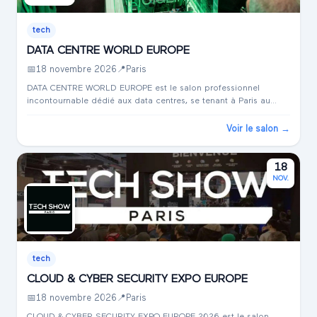
tech
DATA CENTRE WORLD EUROPE
📅
18 novembre 2026
📍
Paris
DATA CENTRE WORLD EUROPE est le salon professionnel
incontournable dédié aux data centres, se tenant à Paris au
Paris Expo Porte de Versailles. Cet événement est une
plateforme de premier plan pour le...
Voir le salon →
18
NOV.
tech
CLOUD & CYBER SECURITY EXPO EUROPE
📅
18 novembre 2026
📍
Paris
CLOUD & CYBER SECURITY EXPO EUROPE 2026 est le salon