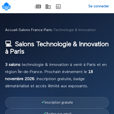
Se connecter
Accueil
›
Salons France
›
Paris
›
Technologie & Innovation
💻
Salons
Technologie & Innovation
à
Paris
3
salon
s
technologie & innovation
à venir à
Paris
et en
région
Île-de-France
.
Prochain événement le
18
novembre 2026
.
Inscription gratuite, badge
dématérialisé et accès illimité aux exposants.
✓
Inscription gratuite