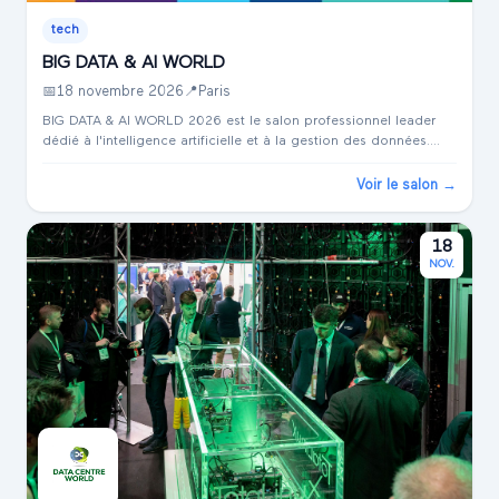
tech
BIG DATA & AI WORLD
📅
18 novembre 2026
📍
Paris
BIG DATA & AI WORLD 2026 est le salon professionnel leader
dédié à l'intelligence artificielle et à la gestion des données.
Organisé à Paris, au Paris Expo Porte de Versailles, il réunit les
experts d...
Voir le salon →
18
NOV.