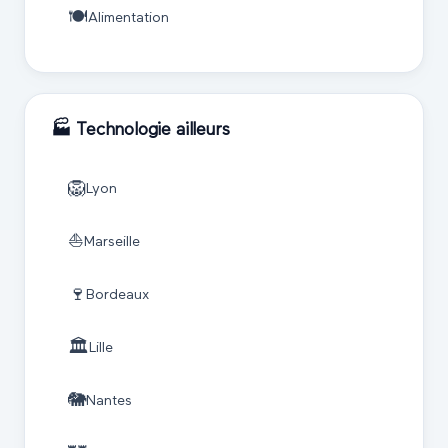
🍽️
Alimentation
🏭
Technologie
ailleurs
🦁
Lyon
⛵
Marseille
🍷
Bordeaux
🏛️
Lille
🐘
Nantes