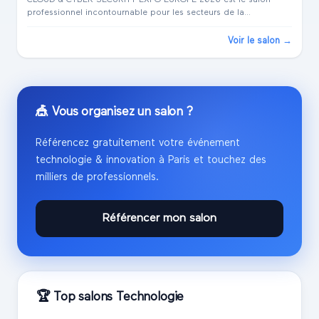
professionnel incontournable pour les secteurs de la
cybersécurité, de l'IA & Data, de l'IoT, du Cloud & SaaS, et de la
Blockchain. Cet événement m...
Voir le salon →
🎪 Vous organisez un salon ?
Référencez gratuitement votre événement
technologie & innovation
à
Paris
et touchez des
milliers de professionnels.
Référencer mon salon
🏆 Top salons
Technologie