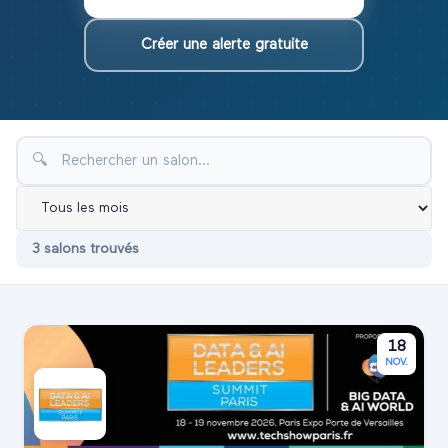
Créer une alerte gratuite
🔍
3
salon
s
trouvé
s
18
NOV.