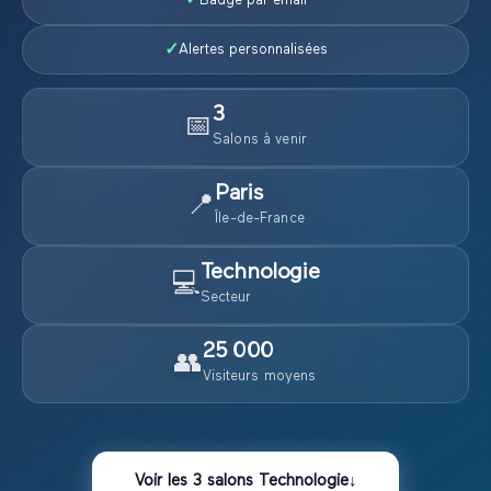
✓
Badge par email
✓
Alertes personnalisées
3
📅
Salon
s
à venir
Paris
📍
Île-de-France
Technologie
💻
Secteur
25 000
👥
Visiteurs moyens
Voir les
3
salons
Technologie
↓