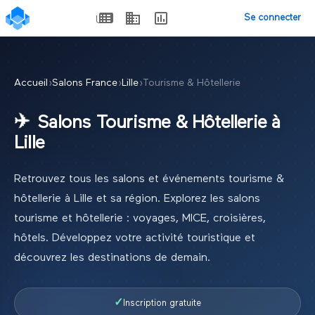
Se connecter
Accueil
›
Salons France
›
Lille
›
Tourisme & Hôtellerie
✈️
Salons
Tourisme & Hôtellerie
à
Lille
Retrouvez tous les salons et événements
tourisme &
hôtellerie
à
Lille
et sa région.
Explorez les salons
tourisme et hôtellerie : voyages, MICE, croisières,
hôtels. Développez votre activité touristique et
découvrez les destinations de demain.
✓
Inscription gratuite