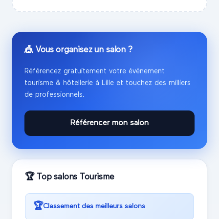
🎪 Vous organisez un salon ?
Référencez gratuitement votre événement
tourisme & hôtellerie
à
Lille
et touchez des milliers
de professionnels.
Référencer mon salon
🏆 Top salons
Tourisme
🏆
Classement des meilleurs salons