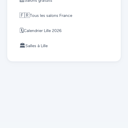
🎫
Salons gratuits
🇫🇷
Tous les salons France
🗓️
Calendrier
Lille
2026
🏛️
Salles à
Lille