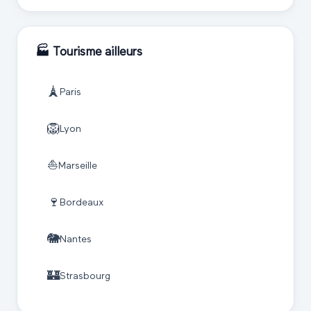
🏭
Tourisme
ailleurs
🗼
Paris
🦁
Lyon
⛵
Marseille
🍷
Bordeaux
🐘
Nantes
🏰
Strasbourg