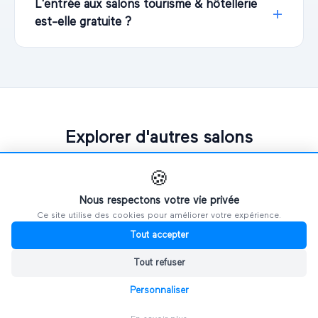
L'entrée aux salons tourisme & hôtellerie
est-elle gratuite ?
Explorer d'autres salons
🍪
PAR VILLE
Nous respectons votre vie privée
Ce site utilise des cookies pour améliorer votre expérience.
🗼
Salons à
Paris
Tout accepter
🦁
Salons à
Lyon
Tout refuser
Personnaliser
⛵
Salons à
Marseille