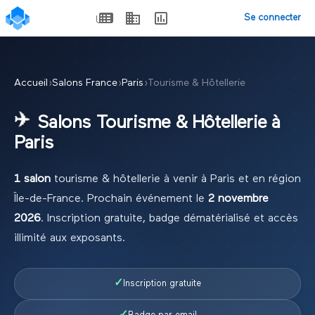
Se connecter
Accueil
›
Salons France
›
Paris
›
Tourisme & Hôtellerie
✈️
Salons
Tourisme & Hôtellerie
à
Paris
1
salon
tourisme & hôtellerie
à venir à
Paris
et en région
Île-de-France
.
Prochain événement le
2 novembre
2026
.
Inscription gratuite, badge dématérialisé et accès
illimité aux exposants.
✓
Inscription gratuite