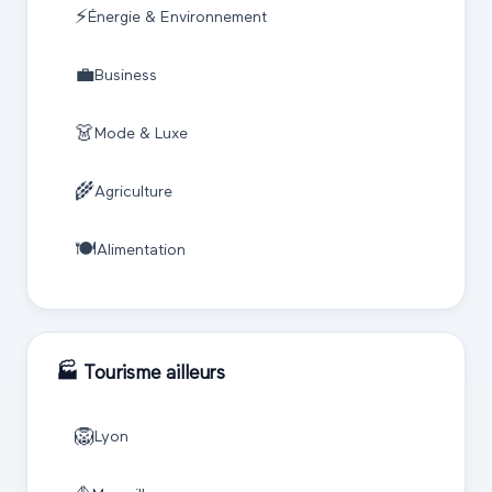
⚡
Énergie & Environnement
💼
Business
👗
Mode & Luxe
🌾
Agriculture
🍽️
Alimentation
🏭
Tourisme
ailleurs
🦁
Lyon