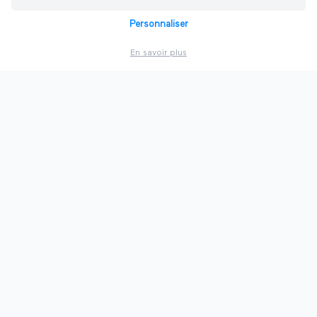
Explorer d'autres salons
Personnaliser
En savoir plus
PAR VILLE
🦁
Salons à
Lyon
⛵
Salons à
Marseille
🍷
Salons à
Bordeaux
🏛️
Salons à
Lille
🐘
Salons à
Nantes
🇫🇷
Voir toutes les villes