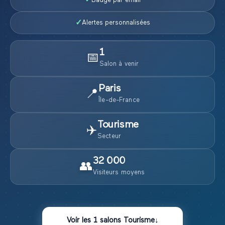
✓
Badge par email
✓
Alertes personnalisées
1
📅
Salon
à venir
Paris
📍
Île-de-France
Tourisme
✈️
Secteur
32 000
👥
Visiteurs moyens
Voir les
1
salons
Tourisme
↓