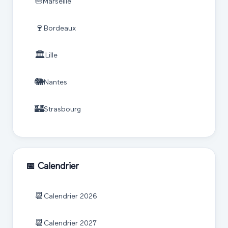
⛵
Marseille
🍷
Bordeaux
🏛️
Lille
🐘
Nantes
🏰
Strasbourg
📅 Calendrier
📆
Calendrier
2026
📆
Calendrier
2027