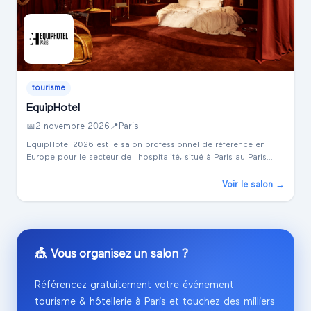
tourisme
EquipHotel
📅
2 novembre 2026
📍
Paris
EquipHotel 2026 est le salon professionnel de référence en
Europe pour le secteur de l'hospitalité, situé à Paris au Paris
Expo Porte de Versailles. Ce salon constitue un carrefour
international où se...
Voir le salon →
🎪 Vous organisez un salon ?
Référencez gratuitement votre événement
tourisme & hôtellerie
à
Paris
et touchez des milliers