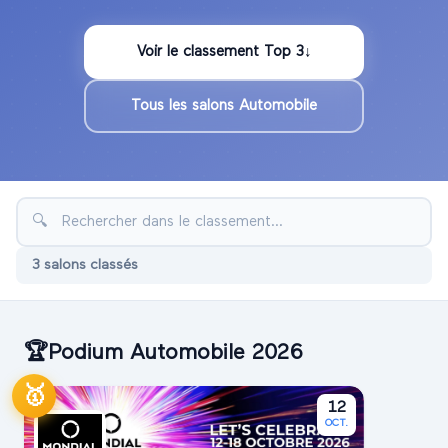
Voir le classement Top
3
↓
Tous les salons
Automobile
🔍
3
salon
s
classé
s
🏆
Podium
Automobile
2026
🥇
12
OCT.