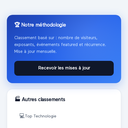
🏆 Notre méthodologie
Classement basé sur : nombre de visiteurs,
exposants, événements featured et récurrence.
Mise à jour mensuelle.
Recevoir les mises à jour
🏭 Autres classements
💻
Top
Technologie