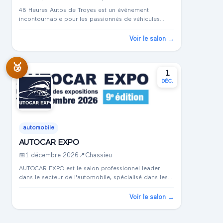
48 Heures Autos de Troyes est un événement
incontournable pour les passionnés de véhicules
anciens. Planifié pour septembre 2026 à Troyes, au
centre d'exposition Le Cube, ce salon attire des
Voir le salon →
collectio...
🥉
1
DÉC.
automobile
AUTOCAR EXPO
📅
1 décembre 2026
📍
Chassieu
AUTOCAR EXPO est le salon professionnel leader
dans le secteur de l'automobile, spécialisé dans les
camions et véhicules utilitaires, l'ingénierie des
transports et la logistique. Il se déroule à Chas...
Voir le salon →