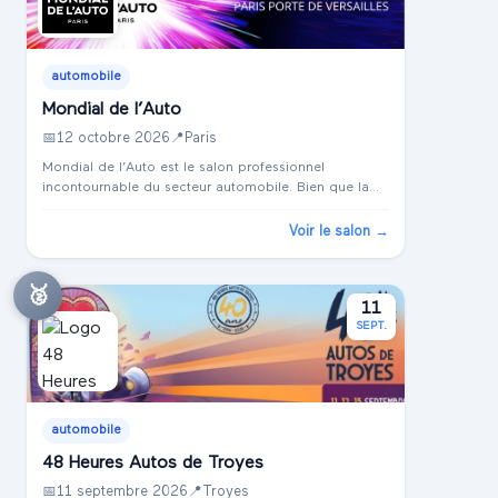
automobile
Mondial de l’Auto
📅
12 octobre 2026
📍
Paris
Mondial de l’Auto est le salon professionnel
incontournable du secteur automobile. Bien que la
ville et le centre d'exposition pour l'édition 2026 ne
soient pas encore précisés, cet événement est trad...
Voir le salon →
🥈
11
SEPT.
automobile
48 Heures Autos de Troyes
📅
11 septembre 2026
📍
Troyes