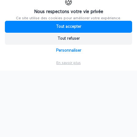
🍪
Nous respectons votre vie privée
Ce site utilise des cookies pour améliorer votre expérience.
Explorer d'autres salons
Tout accepter
Tout refuser
PAR VILLE
Personnaliser
🗼
Salons à
Paris
En savoir plus
🦁
Salons à
Lyon
⛵
Salons à
Marseille
🍷
Salons à
Bordeaux
🏛️
Salons à
Lille
🇫🇷
Voir toutes les villes