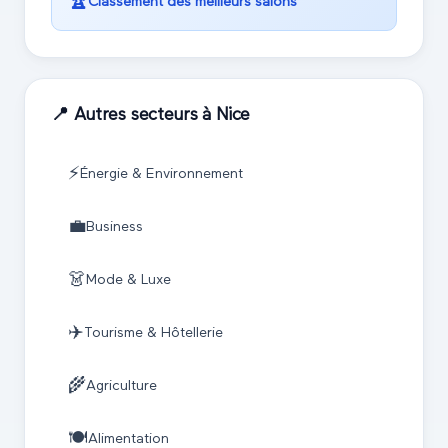
🏆
Classement des meilleurs salons
📍 Autres secteurs à
Nice
⚡
Énergie & Environnement
💼
Business
👗
Mode & Luxe
✈️
Tourisme & Hôtellerie
🌾
Agriculture
🍽️
Alimentation