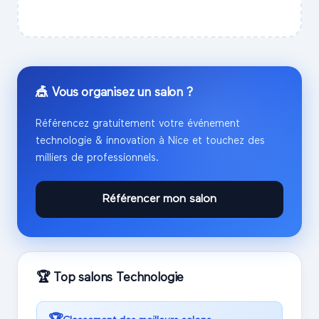
🎪 Vous organisez un salon ?
Référencez gratuitement votre événement
technologie & innovation
à
Nice
et touchez des
milliers de professionnels.
Référencer mon salon
🏆 Top salons
Technologie