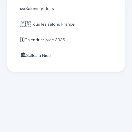
🎫
Salons gratuits
🇫🇷
Tous les salons France
🗓️
Calendrier
Nice
2026
🏛️
Salles à
Nice