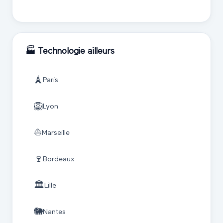
🏭
Technologie
ailleurs
🗼
Paris
🦁
Lyon
⛵
Marseille
🍷
Bordeaux
🏛️
Lille
🐘
Nantes