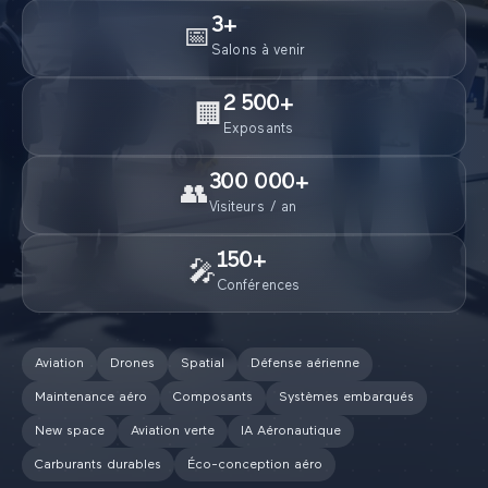
3
+
📅
Salons à venir
2 500
+
🏢
Exposants
300 000
+
👥
Visiteurs / an
150
+
🎤
Conférences
Aviation
Drones
Spatial
Défense aérienne
Maintenance aéro
Composants
Systèmes embarqués
New space
Aviation verte
IA Aéronautique
Carburants durables
Éco-conception aéro