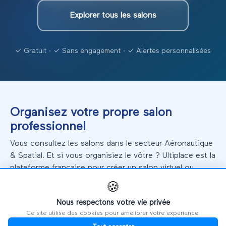
Explorer tous les salons
✓ Gratuit · ✓ Sans engagement · ✓ Alertes personnalisées
Organisez votre propre salon
professionnel
Vous consultez les salons dans le secteur Aéronautique
& Spatial. Et si vous organisiez le vôtre ? Ultiplace est la
plateforme française pour créer un salon virtuel ou
hybride.
🍪
Nous respectons votre vie privée
Créer un salon virtuel gratuit
Ce site utilise des cookies pour améliorer votre expérience.