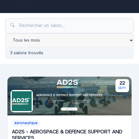
🔍
3
salon
s
trouvé
s
22
SEPT.
aeronautique
AD2S - AEROSPACE & DEFENCE SUPPORT AND
SERVICES