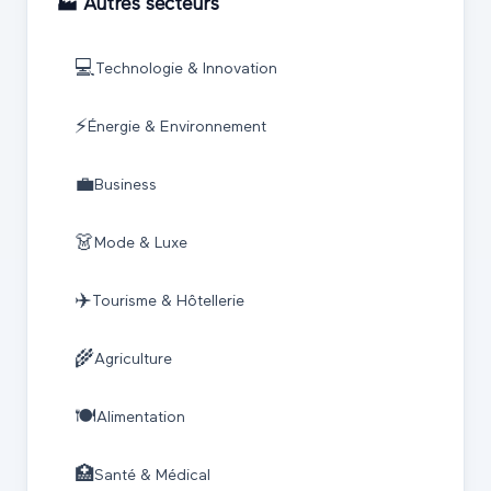
🏭 Autres secteurs
💻
Technologie & Innovation
⚡
Énergie & Environnement
💼
Business
👗
Mode & Luxe
✈️
Tourisme & Hôtellerie
🌾
Agriculture
🍽️
Alimentation
🏥
Santé & Médical