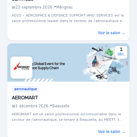
📅
22 septembre 2026
📍
Mérignac
AD2S - AEROSPACE & DEFENCE SUPPORT AND SERVICES est le
salon professionnel leader dans le secteur de l'aéronautique et
de la défense. Prévu pour se dérouler à la Base aérienne 106
Bordeaux-Mérignac - ...
Voir le salon →
1
DÉC.
aeronautique
AEROMART
📅
1 décembre 2026
📍
Beauzelle
AEROMART est un salon professionnel incontournable dans le
secteur de l'aéronautique, se tenant à Beauzelle, au MEETT. Il
offre une plateforme d'échanges et d'innovations pour les
professionnels inter...
Voir le salon →