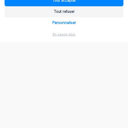
Tout accepter
Lancez votre événement professionnel en ligne en
quelques minutes, sans carte bancaire.
Tout refuser
Personnaliser
Qu'est-ce qu'un salon virtuel ?
En savoir plus
Fonctionnement, avantages et exemples de salons
virtuels et hybrides.
Le logiciel de salon virtuel Ultiplace
Stands personnalisables, conférences live, chat, prise de
RDV et assistant IA intégré.
Tarifs & formules
Une formule gratuite et des offres pour organiser un
salon professionnel à votre échelle.