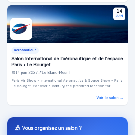
14
JUIN
aeronautique
Salon international de l’aéronautique et de l’espace
Paris • Le Bourget
📅
14 juin 2027
📍
Le Blanc-Mesnil
Paris Air Show - International Aeronautics & Space Show - Paris
Le Bourget. For over a century, the preferred location for
meetings and opportunities in the global aeronautics and
space industry...
Voir le salon →
🎪 Vous organisez un salon ?